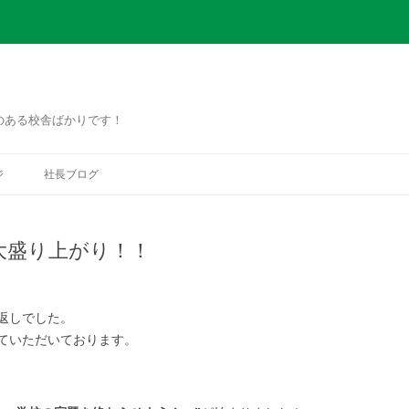
のある校舎ばかりです！
コ
ン
ジ
社長ブログ
テ
ン
ツ
へ
ス
大盛り上がり！！
キ
ッ
プ
返しでした。
ていただいております。