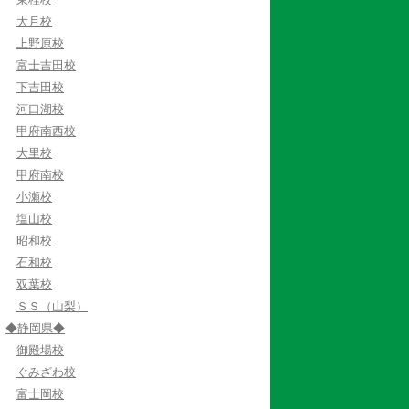
大月校
上野原校
富士吉田校
下吉田校
河口湖校
甲府南西校
大里校
甲府南校
小瀬校
塩山校
昭和校
石和校
双葉校
ＳＳ（山梨）
◆静岡県◆
御殿場校
ぐみざわ校
富士岡校