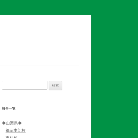
検
索:
校舎一覧
◆山梨県◆
都留本部校
東桂校