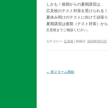
しかも！後期からの夏期講習は、
広見校のテスト対策を受けられる！
夏休み明けのテストに向けて頑張り
夏期講習は後期（テスト対策）から
広見校までご相談ください。
カテゴリー:
広見校
| 投稿日:
2024年8月1日
投
←
第２ターム開始
稿
ナ
ビ
ゲ
ー