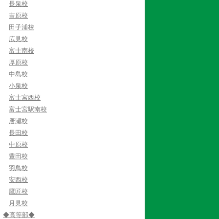
長泉校
吉原校
田子浦校
広見校
富士南校
厚原校
中島校
小泉校
富士宮西校
富士宮駅南校
唐瀬校
長田校
中原校
豊田校
羽鳥校
安西校
鷹匠校
月見校
◆高等部◆