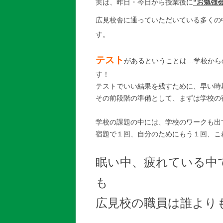
実は、昨日・今日から授業後に
“お勉強
広見校舎に通っていただいている多くの
す。
テスト
があるということは…学校から
す！
テストでいい結果を残すために、早い時
その前段階の準備として、まずは学校の
学校の課題の中には、学校のワークも出
宿題で１回、自分のためにもう１回、こ
眠い中、疲れている中
も
広見校の職員は誰より