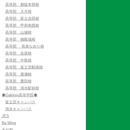
高等部 都留本部校
高等部 大月校
高等部 富士吉田校
高等部 甲府南西校
高等部 山城校
高等部 御殿場校
高等部 長泉なめり校
高等部 吉原校
高等部 中島校
高等部 富士宮駅南校
高等部 唐瀬校
高等部 豊田校
高等部 清水駅前校
◆Gakken高等学院◆
富士宮キャンパス
清水キャンパス
JES
Be-Wing
未分類