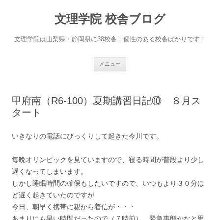
文理学院 校舎ブログ
文理学院は山梨県・静岡県に38校舎！個性のある校舎ばかりです！
コ
メニュー
ン
テ
ン
ツ
へ
甲府南（R6-100）夏期講習日記⑩ ８月ス
ス
キ
タート
ッ
プ
いきなりの電話にびっくりして起きた今川です。
毎晩オリンピックを見ていますので、寝る時間が普段より少し
遅くなってしまいます。
しかし睡眠時間の確保もしたいですので、いつもより３０分ほ
ど遅く起きていたのですが
今日、朝早く携帯に親から着信が・・・
あまりにも早い時間だったので（７時前）、緊急事態かなと思