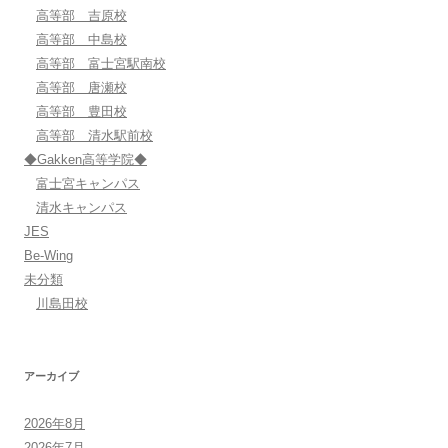
高等部 吉原校
高等部 中島校
高等部 富士宮駅南校
高等部 唐瀬校
高等部 豊田校
高等部 清水駅前校
◆Gakken高等学院◆
富士宮キャンパス
清水キャンパス
JES
Be-Wing
未分類
川島田校
アーカイブ
2026年8月
2026年7月