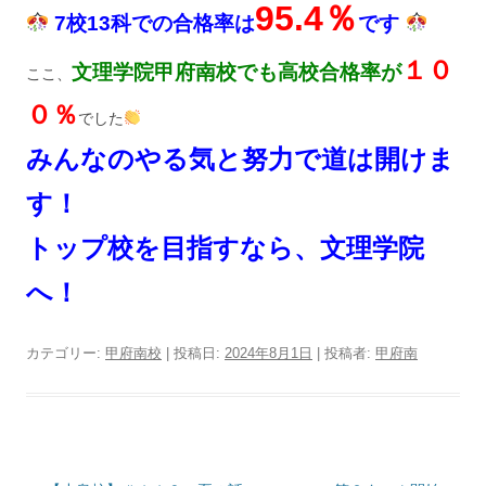
95.4％
7校13科での合格率は
です
１０
文理学院甲府南校でも高校合格率が
ここ、
０％
でした
みんなのやる気と努力で道は開けま
す！
トップ校を目指すなら、文理学院
へ！
カテゴリー:
甲府南校
| 投稿日:
2024年8月1日
|
投稿者:
甲府南