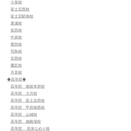
小泉校
富士宮西校
富士宮駅南校
唐瀬校
長田校
中原校
豊田校
羽鳥校
安西校
鷹匠校
月見校
◆高等部◆
高等部 都留本部校
高等部 大月校
高等部 富士吉田校
高等部 甲府南西校
高等部 山城校
高等部 御殿場校
高等部 長泉なめり校