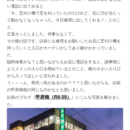
い電話に出てみると
「今、芝刈り機で芝を刈っていたのだけれど、石に刃が当たっ
て動かなくなっちゃった。今日修理に出してくれる？」とのこ
と。
正直ホッとしました。何事もなくて。
その後の話です。以前にも修理をお願いしたお店に芝刈り機を
持っていくと入口がカーテンがしてあり鍵がかかっていまし
た。
臨時休業かな？と思いながらもお店に電話をすると、諸事情に
よりメインの入り口を閉めているとのこと。横の小さい入り口
から入ってほしいと言われました。
う～～～ん、商売っ気があるのか？？？と思いながらも、以前
の甲府南校の同じなのかなとも思いました。
甲府南（R6-59）
以前のブログ（
）にこんな写真を載せまし
た↓