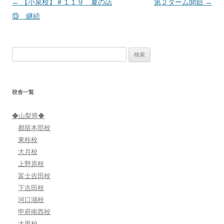
投
←
【小泉校】＃１１９ 夏の話
第２ターム開始
→
稿
⑬ 継続
ナ
ビ
検
ゲ
索:
ー
シ
校舎一覧
ョ
ン
◆山梨県◆
都留本部校
東桂校
大月校
上野原校
富士吉田校
下吉田校
河口湖校
甲府南西校
大里校