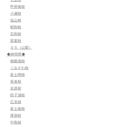
甲府南校
小瀬校
塩山校
昭和校
石和校
双葉校
ＳＳ（山梨）
◆静岡県◆
御殿場校
ぐみざわ校
富士岡校
長泉校
吉原校
田子浦校
広見校
富士南校
厚原校
中島校