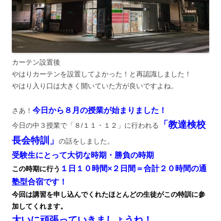
カーテン設置後
やはりカーテンを設置してよかった！と再認識しました！
やはり入り口は大きく開いていた方が良いですよね。
今日から８月の授業が始まりました！
さあ！
「教達検校
今日の中３授業で「８/１１・１２」に行われる
長会特訓」
の話をしました。
受験生にとって大切な時期・勝負の時期
１日１０時間×２日間＝合計２０時間の通
この時期に行う
塾型合宿です！
今回は講習を申し込んでくれたほとんどの生徒がこの特訓に参
加してくれます。
大いに頑張っていきましょうね！