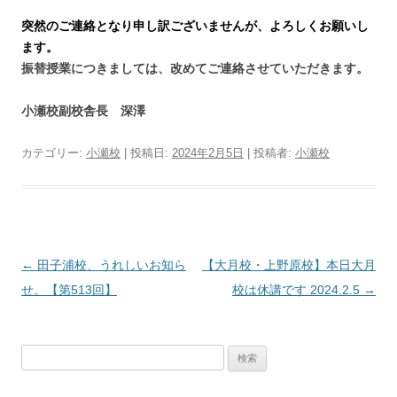
突然のご連絡となり申し訳ございませんが、よろしくお願いし
ます。
振替授業につきましては、改めてご連絡させていただきます。
小瀬校副校舎長 深澤
カテゴリー:
小瀬校
| 投稿日:
2024年2月5日
|
投稿者:
小瀬校
投
←
田子浦校、うれしいお知ら
【大月校・上野原校】本日大月
稿
せ。【第513回】
校は休講です 2024.2.5
→
ナ
ビ
検
ゲ
索:
ー