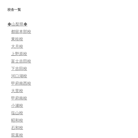
シ
校舎一覧
ョ
ン
◆山梨県◆
都留本部校
東桂校
大月校
上野原校
富士吉田校
下吉田校
河口湖校
甲府南西校
大里校
甲府南校
小瀬校
塩山校
昭和校
石和校
双葉校