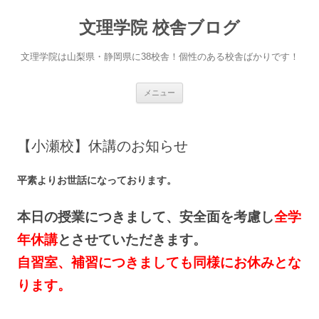
文理学院 校舎ブログ
文理学院は山梨県・静岡県に38校舎！個性のある校舎ばかりです！
コ
メニュー
ン
テ
ン
ツ
へ
【小瀬校】休講のお知らせ
ス
キ
ッ
プ
平素よりお世話になっております。
本日の授業につきまして、安全面を考慮し
全学
年休講
とさせていただきます。
自習室、補習につきましても同様にお休みとな
ります。