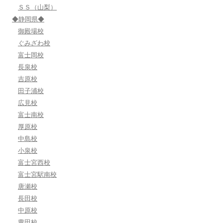
ＳＳ（山梨）
◆静岡県◆
御殿場校
ぐみざわ校
富士岡校
長泉校
吉原校
田子浦校
広見校
富士南校
厚原校
中島校
小泉校
富士宮西校
富士宮駅南校
唐瀬校
長田校
中原校
豊田校