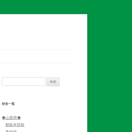
検
索:
校舎一覧
◆山梨県◆
都留本部校
東桂校