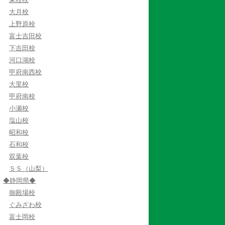
大月校
上野原校
富士吉田校
下吉田校
河口湖校
甲府南西校
大里校
甲府南校
小瀬校
塩山校
昭和校
石和校
双葉校
ＳＳ（山梨）
◆静岡県◆
御殿場校
ぐみざわ校
富士岡校