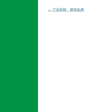
投
←
下吉田校 期末結果
稿
ナ
ビ
ゲ
ー
シ
ョ
ン