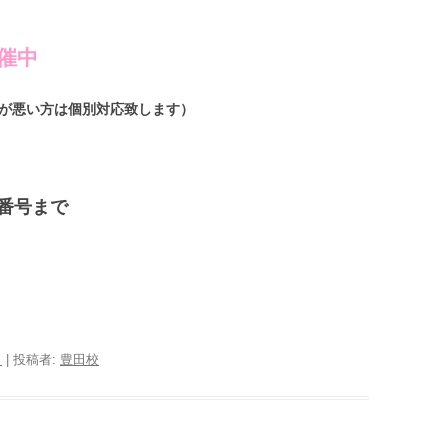
催中
（都合が悪い方は個別対応致します）
番号まで
日
|
投稿者:
豊田校