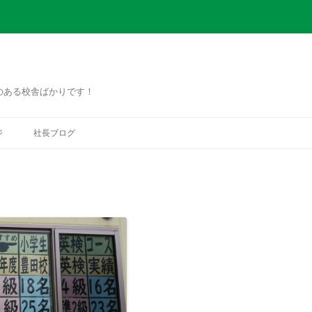
のある校舎ばかりです！
コ
ン
ジ
社長ブログ
テ
ン
ツ
へ
ス
キ
ッ
プ