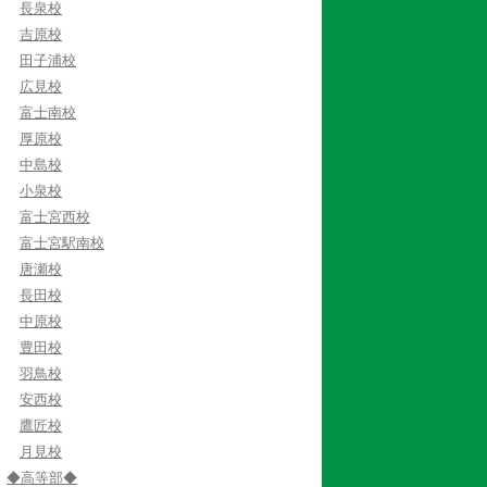
長泉校
吉原校
田子浦校
広見校
富士南校
厚原校
中島校
小泉校
富士宮西校
富士宮駅南校
唐瀬校
長田校
中原校
豊田校
羽鳥校
安西校
鷹匠校
月見校
◆高等部◆