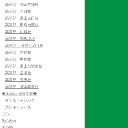
高等部 都留本部校
高等部 大月校
高等部 富士吉田校
高等部 甲府南西校
高等部 山城校
高等部 御殿場校
高等部 長泉なめり校
高等部 吉原校
高等部 中島校
高等部 富士宮駅南校
高等部 唐瀬校
高等部 豊田校
高等部 清水駅前校
◆Gakken高等学院◆
富士宮キャンパス
清水キャンパス
JES
Be-Wing
未分類