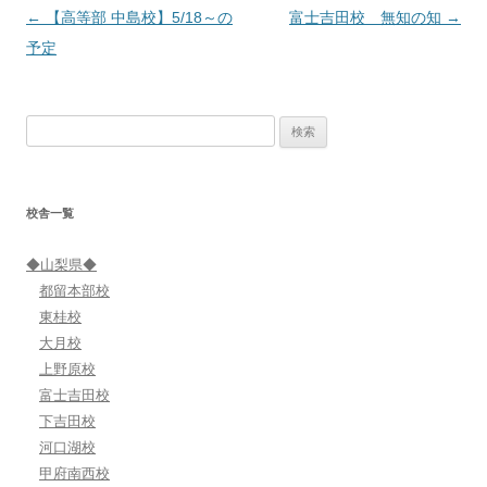
投
←
【高等部 中島校】5/18～の
富士吉田校 無知の知
→
稿
予定
ナ
ビ
検
ゲ
索:
ー
シ
校舎一覧
ョ
ン
◆山梨県◆
都留本部校
東桂校
大月校
上野原校
富士吉田校
下吉田校
河口湖校
甲府南西校