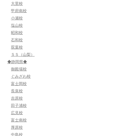
大里校
甲府南校
小瀬校
塩山校
昭和校
石和校
双葉校
ＳＳ（山梨）
◆静岡県◆
御殿場校
ぐみざわ校
富士岡校
長泉校
吉原校
田子浦校
広見校
富士南校
厚原校
中島校