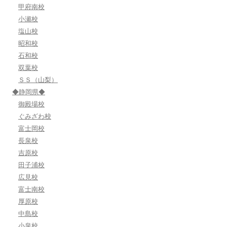
甲府南校
小瀬校
塩山校
昭和校
石和校
双葉校
ＳＳ（山梨）
◆静岡県◆
御殿場校
ぐみざわ校
富士岡校
長泉校
吉原校
田子浦校
広見校
富士南校
厚原校
中島校
小泉校