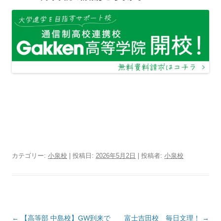
カテゴリー:
小泉校
| 投稿日:
2026年5月2日
|
投稿者:
小泉校
投
←
【高等部 中島校】GW到来で
富士吉田校 毎日文理！
→