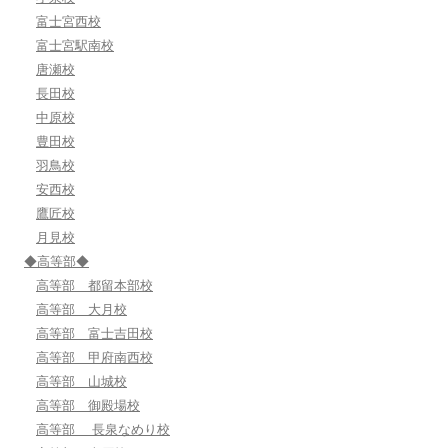
富士宮西校
富士宮駅南校
唐瀬校
長田校
中原校
豊田校
羽鳥校
安西校
鷹匠校
月見校
◆高等部◆
高等部 都留本部校
高等部 大月校
高等部 富士吉田校
高等部 甲府南西校
高等部 山城校
高等部 御殿場校
高等部 長泉なめり校