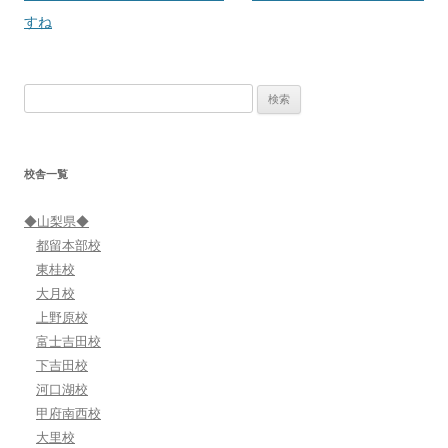
稿
すね
ナ
ビ
検
ゲ
索:
ー
シ
校舎一覧
ョ
ン
◆山梨県◆
都留本部校
東桂校
大月校
上野原校
富士吉田校
下吉田校
河口湖校
甲府南西校
大里校