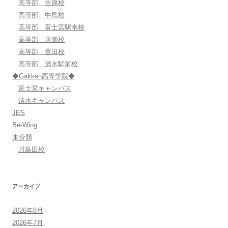
高等部 吉原校
高等部 中島校
高等部 富士宮駅南校
高等部 唐瀬校
高等部 豊田校
高等部 清水駅前校
◆Gakken高等学院◆
富士宮キャンパス
清水キャンパス
JES
Be-Wing
未分類
川島田校
アーカイブ
2026年8月
2026年7月