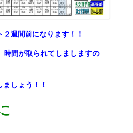
ト２週間前になります！！
、時間が取られてしましますの
しましょう！！
に