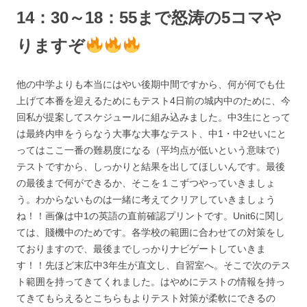
14：30～18：55まで怒涛の5コマや
りますぞ
他の中学よりも本当にはやい後期中間ですから、何が何でも仕
上げて本番を迎えるためにもテスト4日前の城内中のために、今
回私が提案してスケジュールに組み込みました。中3生にとって
は最終内申をうらなう大事な大事なテスト、中1・中2せいにと
ってはここ一番の難易度になる（平均点が低いという意味で）
テストですから、しっかりと結果を出してほしいんです。最後
の最後まで何ができるか、そこを１こずつやっていきましょ
う。わからないものは一緒に考えてクリアしていきましょう
ね！！画像は中1の英語の直前確認プリントです。Unit6に関し
ては、賤機中のためです。各学校の範囲に合わせての対策をし
ておりますので、最後までしっかりナビゲートしていきま
す！！先ほど末広中3年生が直文し、自習室へ。そこで次のテス
ト範囲を持ってきてくれました。はやめにテストの情報を持っ
てきてもらえるとこちらもよりテスト対策が柔軟にできるの