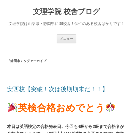
文理学院 校舎ブログ
文理学院は山梨県・静岡県に38校舎！個性のある校舎ばかりです！
コ
メニュー
ン
テ
ン
ツ
へ
「
静岡市
」タグアーカイブ
ス
キ
ッ
プ
安西校【突破！次は後期期末だ！！】
英検合格おめでとう
本日は英語検定の合格発表日。今回も4級から2級まで合格者が