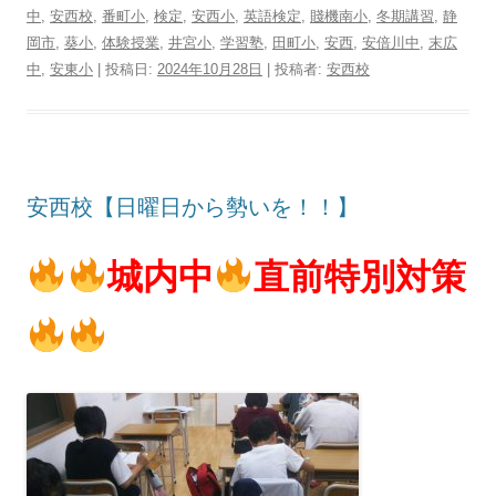
中
,
安西校
,
番町小
,
検定
,
安西小
,
英語検定
,
賤機南小
,
冬期講習
,
静
岡市
,
葵小
,
体験授業
,
井宮小
,
学習塾
,
田町小
,
安西
,
安倍川中
,
末広
中
,
安東小
| 投稿日:
2024年10月28日
|
投稿者:
安西校
安西校【日曜日から勢いを！！】
城内中
直前特別対策