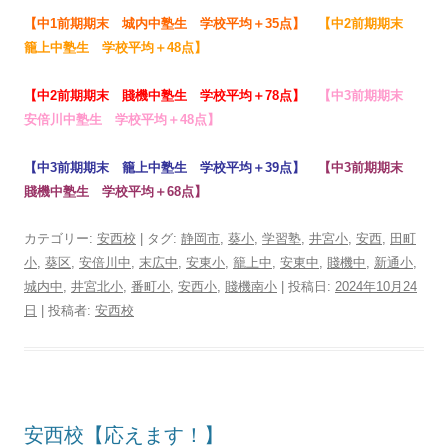
【
中1前期期末 城内中塾生 学校平均＋35点
】
【
中2前期期末
籠上中塾生 学校平均＋48点
】
【
中2前期期末 賤機中塾生 学校平均＋78点
】
【
中3前期期末
安倍川中塾生 学校平均＋48点
】
【
中3前期期末 籠上中塾生 学校平均＋39点
】
【
中3前期期末
賤機中塾生 学校平均＋68点
】
カテゴリー:
安西校
| タグ:
静岡市
,
葵小
,
学習塾
,
井宮小
,
安西
,
田町
小
,
葵区
,
安倍川中
,
末広中
,
安東小
,
籠上中
,
安東中
,
賤機中
,
新通小
,
城内中
,
井宮北小
,
番町小
,
安西小
,
賤機南小
| 投稿日:
2024年10月24
日
|
投稿者:
安西校
安西校【応えます！】