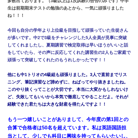
多数出ております。（3級以上は1次試験の合否のみです）中学
生は前期期末テストの勉強のあとから、一気に頑張りました
ね！！！
今回も自分の学年より上位級を目指して頑張っていた生徒さん
が多いです。中2で3級をチャレンジした5人全員が見事に突破
してくれましたし、夏期講習で検定取得は早いほうがいいと話
をしていたら、その声に反応してくれた講習生の2人もご家庭で
頑張って突破してくれたのもうれしかったです！！
他にも中1トリオの4級組も頑張りました。3人で直前までリス
ニング、筆記演習など諦めずに、ねばってやり抜きましたね。
このやり抜くってことが大切です。本当に大変かもしれないけ
ど、失敗してもいいから本気で徹底してやることだよ。それが
経験できた君たちは大きな財産を得たんですよ！！
もう一つ嬉しいことがありまして、今年度の第1回との
合算で合格者は50名を超えています。私は英語国語担
当として、少しでも科目に興味を持ってもらいたいし、