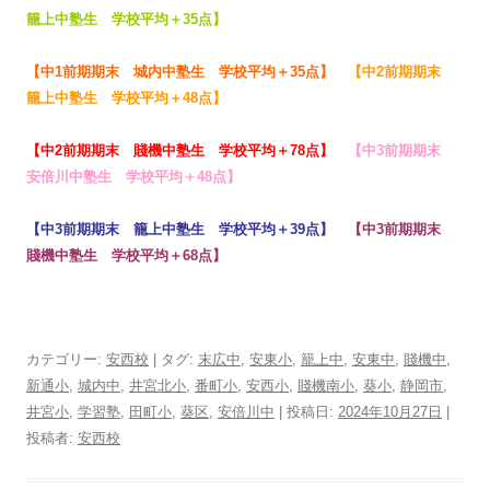
籠上中塾生 学校平均＋35点
】
【
中1前期期末 城内中塾生 学校平均＋35点
】
【
中2前期期末
籠上中塾生 学校平均＋48点
】
【
中2前期期末 賤機中塾生 学校平均＋78点
】
【
中3前期期末
安倍川中塾生 学校平均＋48点
】
【
中3前期期末 籠上中塾生 学校平均＋39点
】
【
中3前期期末
賤機中塾生 学校平均＋68点
】
カテゴリー:
安西校
| タグ:
末広中
,
安東小
,
籠上中
,
安東中
,
賤機中
,
新通小
,
城内中
,
井宮北小
,
番町小
,
安西小
,
賤機南小
,
葵小
,
静岡市
,
井宮小
,
学習塾
,
田町小
,
葵区
,
安倍川中
| 投稿日:
2024年10月27日
|
投稿者:
安西校