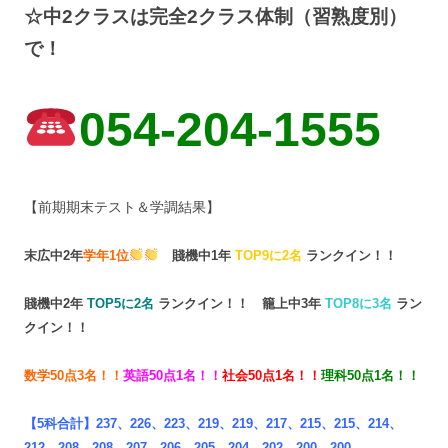
☆中2クラスは完全2クラス体制（習熟度別）
で！
054-204-1555
【前期期末テスト＆学調結果】
末広中2年
学年1位
賤機中1年
TOP9に2名
ランクイン！！
賤機中2年
TOP
5に2名
ランクイン！！
籠上中3年
TOP8に3名
ラン
クイン！！
数学50点3名！！
英語50点1名！！
社会50点1名！！
理科50点1名！！
【5科合計】237、226、223、219、219、217、215、215、214、
212、208、208、207、206、205、204、202、200、200…