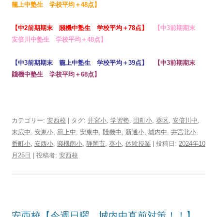
籠上中塾生 学校平均＋48点
】
【
中2前期期末 賤機中塾生 学校平均＋78点
】
【
中3前期期末
安倍川中塾生 学校平均＋48点
】
【
中3前期期末 籠上中塾生 学校平均＋39点
】
【
中3前期期末
賤機中塾生 学校平均＋68点
】
カテゴリー:
安西校
| タグ:
井宮小
,
学習塾
,
田町小
,
葵区
,
安倍川中
,
末広中
,
安東小
,
籠上中
,
安東中
,
賤機中
,
新通小
,
城内中
,
井宮北小
,
番町小
,
安西小
,
賤機南小
,
静岡市
,
葵小
,
体験授業
| 投稿日:
2024年10
月25日
|
投稿者:
安西校
安西校【今週日曜、城内中直前対策！！】