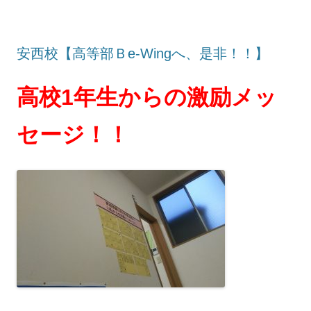
安西校【高等部Ｂe-Wingへ、是非！！】
高校1年生からの激励メッ
セージ！！