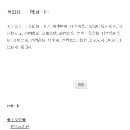
長田校 職員一同
カテゴリー:
長田校
| タグ:
焼津中央
,
静岡商業
,
清水東
,
駿河総合
,
清
水桜が丘
,
静岡農業
,
合格実績
,
静岡西高
,
静岡市立高校
,
科学技術高
校
,
合格発表
,
静岡高校
,
静岡東
,
静岡城北
| 投稿日:
2025年3月14日
|
投稿者:
長田校
検
索:
校舎一覧
◆山梨県◆
都留本部校