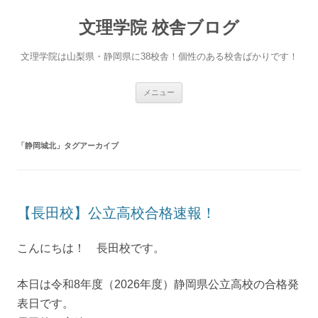
文理学院 校舎ブログ
文理学院は山梨県・静岡県に38校舎！個性のある校舎ばかりです！
コ
メニュー
ン
テ
ン
ツ
へ
「
静岡城北
」タグアーカイブ
ス
キ
ッ
プ
【長田校】公立高校合格速報！
こんにちは！ 長田校です。
本日は令和8年度（2026年度）静岡県公立高校の合格発
表日です。