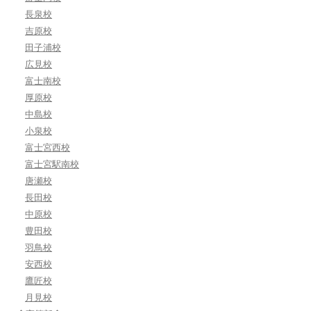
長泉校
吉原校
田子浦校
広見校
富士南校
厚原校
中島校
小泉校
富士宮西校
富士宮駅南校
唐瀬校
長田校
中原校
豊田校
羽鳥校
安西校
鷹匠校
月見校