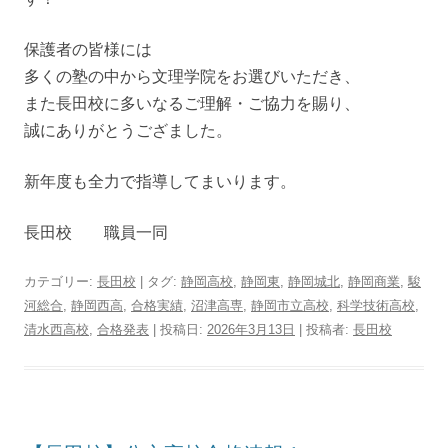
保護者の皆様には
多くの塾の中から文理学院をお選びいただき、
また長田校に多いなるご理解・ご協力を賜り、
誠にありがとうござました。
新年度も全力で指導してまいります。
長田校 職員一同
カテゴリー:
長田校
| タグ:
静岡高校
,
静岡東
,
静岡城北
,
静岡商業
,
駿
河総合
,
静岡西高
,
合格実績
,
沼津高専
,
静岡市立高校
,
科学技術高校
,
清水西高校
,
合格発表
| 投稿日:
2026年3月13日
|
投稿者:
長田校