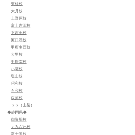
東桂校
大月校
上野原校
富士吉田校
下吉田校
河口湖校
甲府南西校
大里校
甲府南校
小瀬校
塩山校
昭和校
石和校
双葉校
ＳＳ（山梨）
◆静岡県◆
御殿場校
ぐみざわ校
富士岡校