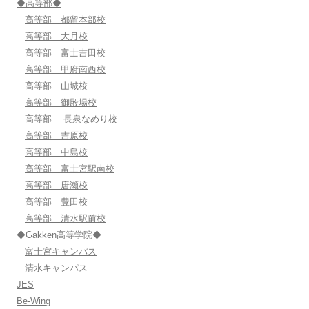
◆高等部◆
高等部 都留本部校
高等部 大月校
高等部 富士吉田校
高等部 甲府南西校
高等部 山城校
高等部 御殿場校
高等部 長泉なめり校
高等部 吉原校
高等部 中島校
高等部 富士宮駅南校
高等部 唐瀬校
高等部 豊田校
高等部 清水駅前校
◆Gakken高等学院◆
富士宮キャンパス
清水キャンパス
JES
Be-Wing