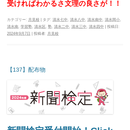
受ければわかるさ文理の良さが！！
カテゴリー:
月見校
| タグ:
清水七中
,
清水八中
,
清水南中
,
清水岡小
,
清水南
,
学習塾
,
清水区
,
塾
,
清水二中
,
清水三中
,
清水四中
| 投稿日:
2024年9月7日
|
投稿者:
月見校
【137】配布物