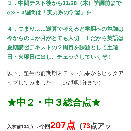
３．中間テスト後から11/28（木）学調前まで
の2～3週間は「実力系の学習」を！
４．つまり……逆算で考えると学調への勉強は
今からの１か月がとても大切！！だから英語は
夏期講習テキストの２周目を課題として土曜
日・火曜日に出し、チェックしていくぞ！
以下、塾生の前期期末テスト結果からピックア
ップしてみました。（9/7判明分まで）
★中２・中３総合点★
207点
（
73
点アッ
→今回
入学前134点