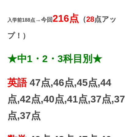
216点
（
28
点アッ
→今回
入学前188点
プ！）
★中1・2・3
科目別★
英語
47点,46点,45点,44
点,42点,40点,41点,
37点,37
点,37点