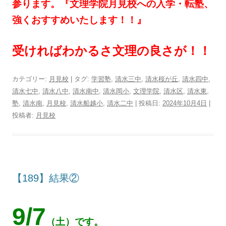
参ります。『文理学院月見校への入学・転塾、
強くおすすめいたします！！』
受ければわかるさ文理の良さが！！
カテゴリー:
月見校
| タグ:
学習塾
,
清水三中
,
清水桜が丘
,
清水四中
,
清水七中
,
清水八中
,
清水南中
,
清水岡小
,
文理学院
,
清水区
,
清水東
,
塾
,
清水南
,
月見校
,
清水船越小
,
清水二中
| 投稿日:
2024年10月4日
|
投稿者:
月見校
【189】結果②
9/7
（土）です。