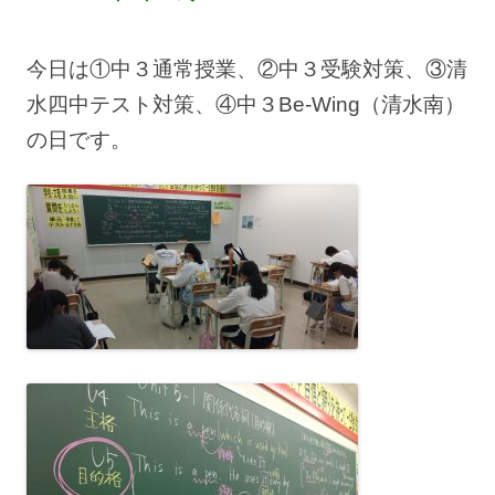
今日は①中３通常授業、②中３受験対策、③清
水四中テスト対策、④中３Be-Wing（清水南）
の日です。