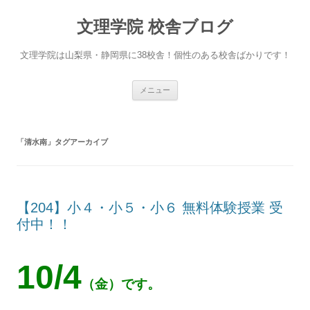
文理学院 校舎ブログ
文理学院は山梨県・静岡県に38校舎！個性のある校舎ばかりです！
コ
メニュー
ン
テ
ン
ツ
へ
「
清水南
」タグアーカイブ
ス
キ
ッ
プ
【204】小４・小５・小６ 無料体験授業 受
付中！！
10/4
（金）です。