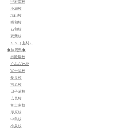
甲府南校
小瀬校
塩山校
昭和校
石和校
双葉校
ＳＳ（山梨）
◆静岡県◆
御殿場校
ぐみざわ校
富士岡校
長泉校
吉原校
田子浦校
広見校
富士南校
厚原校
中島校
小泉校