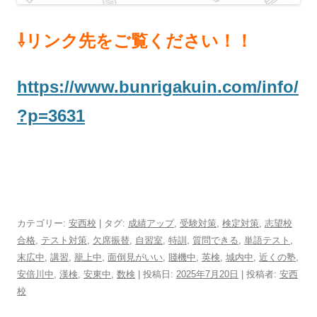
⇩リンク先をご覧ください！！
https://www.bunrigakuin.com/info/
?p=3631
カテゴリー:
安西校
| タグ:
成績アップ
,
受験対策
,
検定対策
,
志望校
合格
,
テスト対策
,
欠席振替
,
自習室
,
特訓
,
質問できる
,
単語テスト
,
末広中
,
講習
,
籠上中
,
面倒見がいい
,
賤機中
,
英検
,
城内中
,
近くの塾
,
安倍川中
,
漢検
,
安東中
,
数検
| 投稿日:
2025年7月20日
|
投稿者:
安西
校