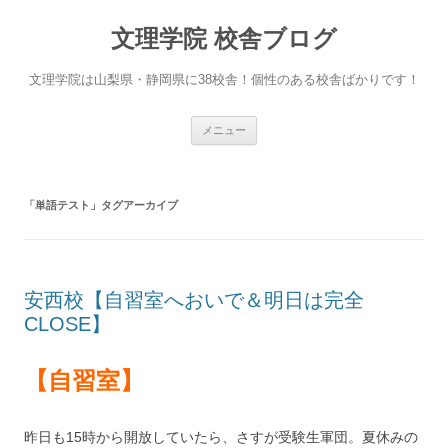
文理学院 校舎ブログ
文理学院は山梨県・静岡県に38校舎！個性のある校舎ばかりです！
コ
メニュー
ン
テ
ン
ツ
へ
「
単語テスト
」タグアーカイブ
ス
キ
ッ
プ
安西校【自習室へおいで＆明日は完全
CLOSE】
【自習室】
昨日も15時から開放していたら、さすが受験生軍団。夏休みの