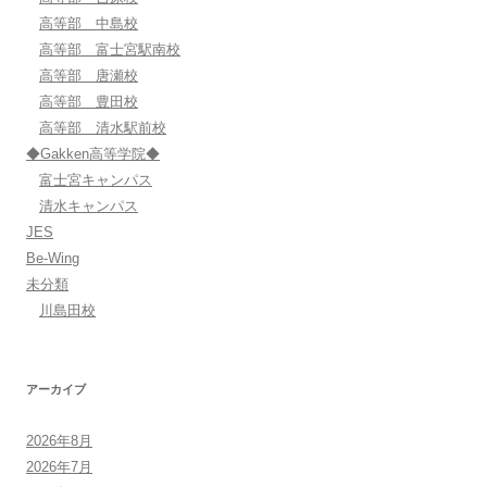
高等部 中島校
高等部 富士宮駅南校
高等部 唐瀬校
高等部 豊田校
高等部 清水駅前校
◆Gakken高等学院◆
富士宮キャンパス
清水キャンパス
JES
Be-Wing
未分類
川島田校
アーカイブ
2026年8月
2026年7月