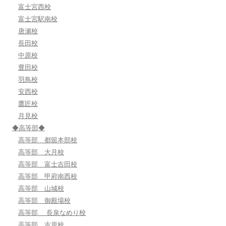
富士宮西校
富士宮駅南校
唐瀬校
長田校
中原校
豊田校
羽鳥校
安西校
鷹匠校
月見校
◆高等部◆
高等部 都留本部校
高等部 大月校
高等部 富士吉田校
高等部 甲府南西校
高等部 山城校
高等部 御殿場校
高等部 長泉なめり校
高等部 吉原校