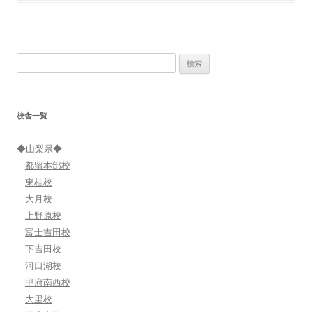
検
索:
校舎一覧
◆山梨県◆
都留本部校
東桂校
大月校
上野原校
富士吉田校
下吉田校
河口湖校
甲府南西校
大里校