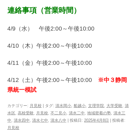
連絡事項（営業時間）
4/9（水） 午後2:
00～午後10:00
4/10（木）午後2:00～午後10:00
4/11（金）午後2:00～午後10:00
4/12（土）午後2:00～午後10:00
※中３静岡
県統一模試
カテゴリー:
月見校
| タグ:
清水岡小
,
船越小
,
文理学院
,
大学受験
,
清
水区
,
高校受験
,
月見校
,
不二見小
,
清水二中
,
地域密着の塾
,
清水三
中
,
清水四中
,
清水七中
,
清水八中
| 投稿日:
2025年4月8日
|
投稿者:
月見校