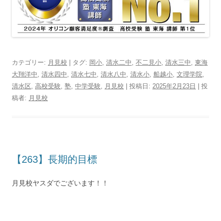
カテゴリー:
月見校
| タグ:
岡小
,
清水二中
,
不二見小
,
清水三中
,
東海
大翔洋中
,
清水四中
,
清水七中
,
清水八中
,
清水小
,
船越小
,
文理学院
,
清水区
,
高校受験
,
塾
,
中学受験
,
月見校
| 投稿日:
2025年2月23日
|
投
稿者:
月見校
【263】長期的目標
月見校ヤスダでございます！！