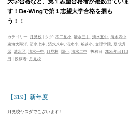
大学合格など、第１志望合格者が複数出ていま
す！Be-Wingで第１志望大学合格を掴も
う！！
カテゴリー:
月見校
| タグ:
不二見小
,
清水三中
,
清水五中
,
清水四中
,
東海大翔洋
,
清水七中
,
清水八中
,
清水小
,
船越小
,
文理学院
,
夏期講
習
,
清水区
,
清水一中
,
月見校
,
岡小
,
清水二中
| 投稿日:
2025年5月13
日
|
投稿者:
月見校
【319】新年度
月見校ヤスダでございます！