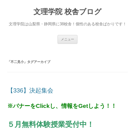
文理学院 校舎ブログ
文理学院は山梨県・静岡県に38校舎！個性のある校舎ばかりです！
コ
メニュー
ン
テ
ン
ツ
へ
「
不二見小
」タグアーカイブ
ス
キ
ッ
プ
【336】決起集会
※バナーをClickし、情報をGetしよう！！
５月無料体験授業受付中！