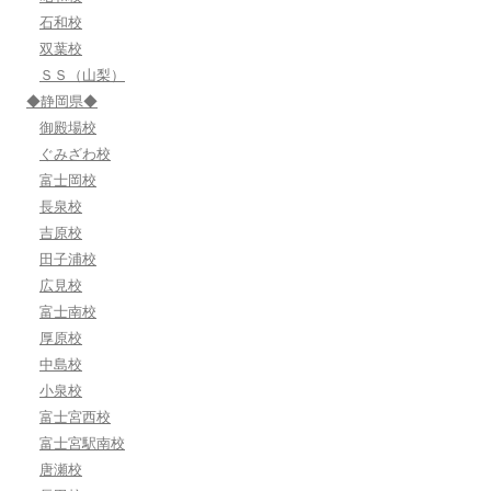
石和校
双葉校
ＳＳ（山梨）
◆静岡県◆
御殿場校
ぐみざわ校
富士岡校
長泉校
吉原校
田子浦校
広見校
富士南校
厚原校
中島校
小泉校
富士宮西校
富士宮駅南校
唐瀬校