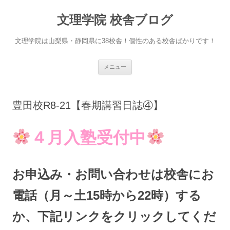
文理学院 校舎ブログ
文理学院は山梨県・静岡県に38校舎！個性のある校舎ばかりです！
コ
メニュー
ン
テ
ン
ツ
へ
豊田校R8-21【春期講習日誌④】
ス
キ
ッ
プ
４月入塾
受付中
お申込み・お問い合わせは校舎にお
電話（月～土15時から22時）する
か、下記リンクをクリックしてくだ