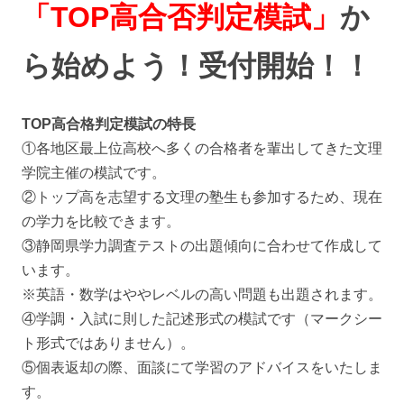
「TOP高合否判定模試」
か
ら始めよう！受付開始！！
TOP高合格判定模試の特長
①各地区最上位高校へ多くの合格者を輩出してきた文理
学院主催の模試です。
②トップ高を志望する文理の塾生も参加するため、現在
の学力を比較できます。
③静岡県学力調査テストの出題傾向に合わせて作成して
います。
※英語・数学はややレベルの高い問題も出題されます。
④学調・入試に則した記述形式の模試です（マークシー
ト形式ではありません）。
⑤個表返却の際、面談にて学習のアドバイスをいたしま
す。