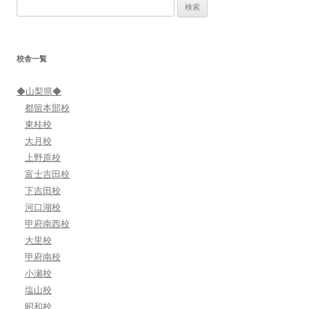
検
ゲ
索:
ー
シ
校舎一覧
ョ
ン
◆山梨県◆
都留本部校
東桂校
大月校
上野原校
富士吉田校
下吉田校
河口湖校
甲府南西校
大里校
甲府南校
小瀬校
塩山校
昭和校