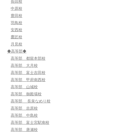
長田校
中原校
豊田校
羽鳥校
安西校
鷹匠校
月見校
◆高等部◆
高等部 都留本部校
高等部 大月校
高等部 富士吉田校
高等部 甲府南西校
高等部 山城校
高等部 御殿場校
高等部 長泉なめり校
高等部 吉原校
高等部 中島校
高等部 富士宮駅南校
高等部 唐瀬校