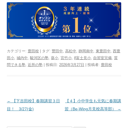
カテゴリー:
豊田校
| タグ:
豐田中
,
高松中
,
静岡南中
,
東豊田中
,
西豊
田小
,
城内中
,
駿河区の塾
,
葵小
,
宮竹小
,
#富士見小
,
自習室完備
,
質
問できる塾
,
近所の塾
| 投稿日:
2026年3月27日
|
投稿者:
豊田校
投
←
【下吉田校】春期講習３日
【４】小中学生も元気に春期講
稿
目！ 3/27(金)
習（Be-Wing月見校高等部）
→
ナ
ビ