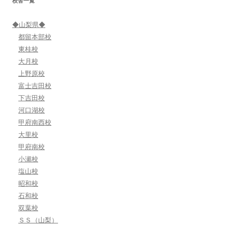
校舎一覧
ョ
ン
◆山梨県◆
都留本部校
東桂校
大月校
上野原校
富士吉田校
下吉田校
河口湖校
甲府南西校
大里校
甲府南校
小瀬校
塩山校
昭和校
石和校
双葉校
ＳＳ（山梨）