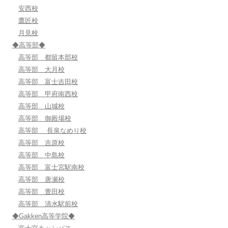
安西校
鷹匠校
月見校
◆高等部◆
高等部 都留本部校
高等部 大月校
高等部 富士吉田校
高等部 甲府南西校
高等部 山城校
高等部 御殿場校
高等部 長泉なめり校
高等部 吉原校
高等部 中島校
高等部 富士宮駅南校
高等部 唐瀬校
高等部 豊田校
高等部 清水駅前校
◆Gakken高等学院◆