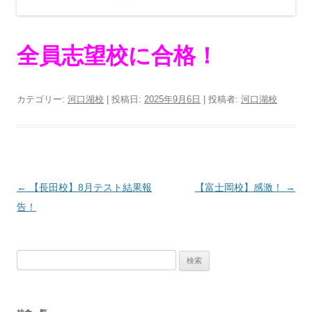
全員志望校に合格！
カテゴリー:
河口湖校
| 投稿日:
2025年9月6日
|
投稿者:
河口湖校
投
←
【長田校】8月テスト結果報
【富士岡校】感激！
→
稿
告！
ナ
ビ
検
ゲ
索:
ー
シ