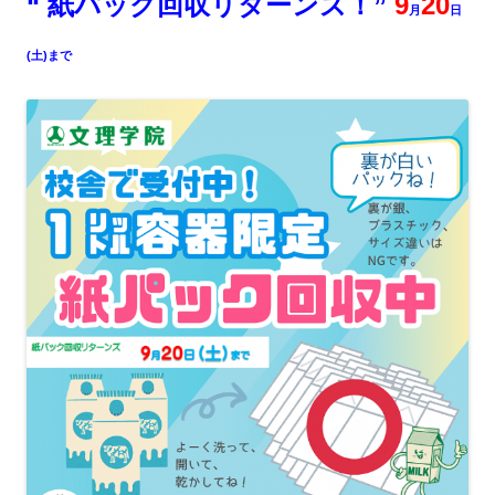
“ 紙パック回収リターンズ！”
9
20
月
日
(土)まで