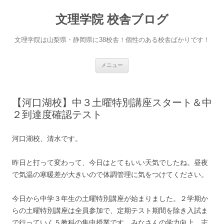
文理学院 校舎ブログ
文理学院は山梨県・静岡県に38校舎！個性のある校舎ばかりです！
コ
メニュー
ン
テ
ン
ツ
へ
【河口湖校】中３土曜特別講座スタート＆中
ス
キ
２到達度確認テスト
ッ
プ
河口湖校、清水です。
昨日と打って変わって、今日はとてもいい天気でしたね。昼夜
で気温の寒暖差が大きいので体調管理に気をつけてください。
今日から中学３年生の土曜特別講座が始まりました。２学期か
らの土曜特別講座は全員参加で、定期テスト期間を除き入試ま
で行っていく５教科の集中授業です。みなさんの学力向上、志