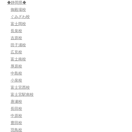
◆静岡県◆
御殿場校
ぐみざわ校
富士岡校
長泉校
吉原校
田子浦校
広見校
富士南校
厚原校
中島校
小泉校
富士宮西校
富士宮駅南校
唐瀬校
長田校
中原校
豊田校
羽鳥校