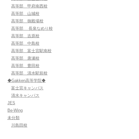
高等部 甲府南西校
高等部 山城校
高等部 御殿場校
高等部 長泉なめり校
高等部 吉原校
高等部 中島校
高等部 富士宮駅南校
高等部 唐瀬校
高等部 豊田校
高等部 清水駅前校
◆Gakken高等学院◆
富士宮キャンパス
清水キャンパス
JES
Be-Wing
未分類
川島田校