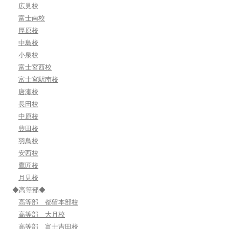
広見校
富士南校
厚原校
中島校
小泉校
富士宮西校
富士宮駅南校
唐瀬校
長田校
中原校
豊田校
羽鳥校
安西校
鷹匠校
月見校
◆高等部◆
高等部 都留本部校
高等部 大月校
高等部 富士吉田校