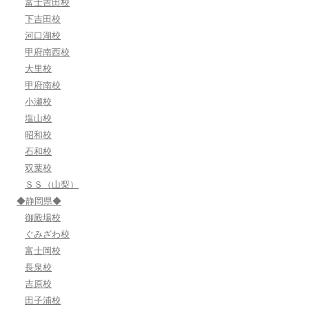
富士吉田校
下吉田校
河口湖校
甲府南西校
大里校
甲府南校
小瀬校
塩山校
昭和校
石和校
双葉校
ＳＳ（山梨）
◆静岡県◆
御殿場校
ぐみざわ校
富士岡校
長泉校
吉原校
田子浦校