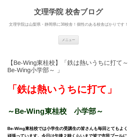
文理学院 校舎ブログ
文理学院は山梨県・静岡県に38校舎！個性のある校舎ばかりです！
コ
メニュー
ン
テ
ン
ツ
へ
【Be-Wing東桂校】「鉄は熱いうちに打て～
ス
キ
Be-Wing小学部～ 」
ッ
プ
「鉄は熱いうちに打て」
～Be-Wing東桂校 小学部～
Be-Wing東桂校では小学生の受講生の皆さんも毎回
とてもよく
頑張っています。今日は午後２時くらいまで皆で市民プールに