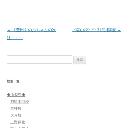
投
←
【豊田】のぶちゃんの次
《塩山校》中３特別講座
→
稿
は・・・
ナ
ビ
検
ゲ
索:
ー
シ
校舎一覧
ョ
ン
◆山梨県◆
都留本部校
東桂校
大月校
上野原校