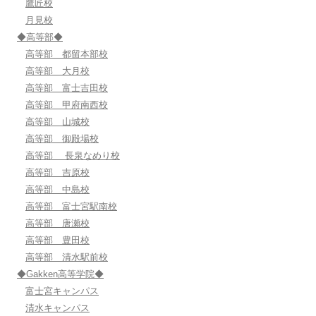
鷹匠校
月見校
◆高等部◆
高等部 都留本部校
高等部 大月校
高等部 富士吉田校
高等部 甲府南西校
高等部 山城校
高等部 御殿場校
高等部 長泉なめり校
高等部 吉原校
高等部 中島校
高等部 富士宮駅南校
高等部 唐瀬校
高等部 豊田校
高等部 清水駅前校
◆Gakken高等学院◆
富士宮キャンパス
清水キャンパス