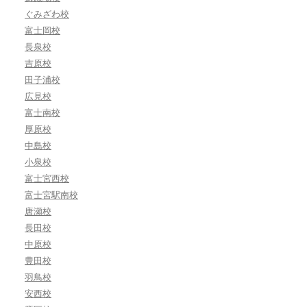
ぐみざわ校
富士岡校
長泉校
吉原校
田子浦校
広見校
富士南校
厚原校
中島校
小泉校
富士宮西校
富士宮駅南校
唐瀬校
長田校
中原校
豊田校
羽鳥校
安西校