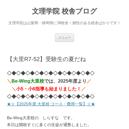
文理学院 校舎ブログ
文理学院は山梨県・静岡県に38校舎！個性のある校舎ばかりです！
コ
メニュー
ン
テ
ン
ツ
へ
【大里R7-52】受験生の夏だね
ス
キ
ッ
プ
◇◆◇◆◇◆◇◆◇◆◇◆◇◆◇◆◇◆◇
＼
Be-Wing大里校
では、2025年度より
／
＼
小5・小6指導も始まりました！
／
◇◆◇◆◇◆◇◆◇◆◇◆◇◆◇◆◇◆◇
★☆【2025年度 大里校 コース・費用一覧】☆★
Be-Wing大里校の しらすな です。
本日は開校すぐに多くの生徒が通塾しました。