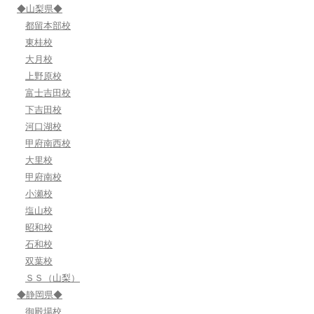
ン
◆山梨県◆
都留本部校
東桂校
大月校
上野原校
富士吉田校
下吉田校
河口湖校
甲府南西校
大里校
甲府南校
小瀬校
塩山校
昭和校
石和校
双葉校
ＳＳ（山梨）
◆静岡県◆
御殿場校