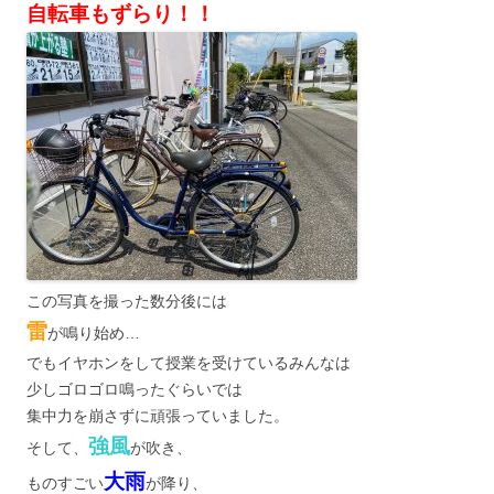
自転車もずらり！！
この写真を撮った数分後には
雷
が鳴り始め…
でもイヤホンをして授業を受けているみんなは
少しゴロゴロ鳴ったぐらいでは
集中力を崩さずに頑張っていました。
強風
そして、
が吹き、
大雨
ものすごい
が降り、