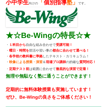
小中学生
「
個別指導
塾」
向けの
です。
★☆Be-Wingの特長☆★
・
１科目から
自由な組み合わせで
受講可能！
・
曜日・時間を
部活や習い事の
都合に合わせて選べる！
・
各学校の教科書に準拠
したテキスト・カリキュラム！
・
映像による授業・演習
＆
現場プロ講師
の的確な
質問対応！
・
定期テスト前
は範囲に合わせて
徹底的な演習で定着！
無理や無駄なく塾に通うことができます！
定期的に無料体験授業も実施しています！
ぜひ、Be-Wingの良さをご体感ください！