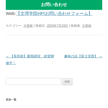
お問い合わせ
Web:
【文理学院HP|お問い合わせフォーム】
カテゴリー:
大里校
| 投稿日:
2025年7月24日
|
投稿者:
大里校
投
←
【長田校】夏期講習、絶賛開
趣味の話【富士宮西】
→
稿
催中！
ナ
ビ
検
ゲ
索:
ー
シ
校舎一覧
ョ