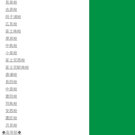
長泉校
吉原校
田子浦校
広見校
富士南校
厚原校
中島校
小泉校
富士宮西校
富士宮駅南校
唐瀬校
長田校
中原校
豊田校
羽鳥校
安西校
鷹匠校
月見校
◆高等部◆