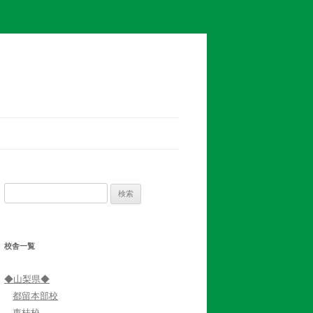
検
索:
校舎一覧
◆山梨県◆
都留本部校
東桂校