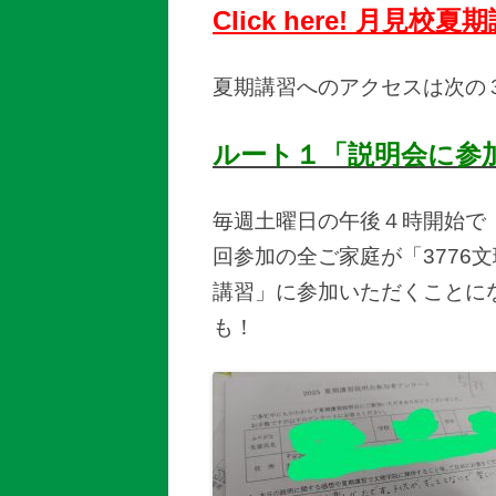
Click here! 月見
夏期講習へのアクセスは次の
ルート１「説明会に参
毎週土曜日の午後４時開始で
回参加の全ご家庭が「3776
講習」に参加いただくことに
も！