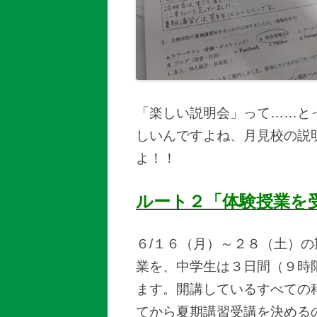
「楽しい説明会」って……と
しいんですよね、月見校の説
よ！！
ルート２「体験授業を
６/１６（月）～２８（土）
業を、中学生は３日間（９時
ます。開講しているすべての
てから夏期講習受講を決める