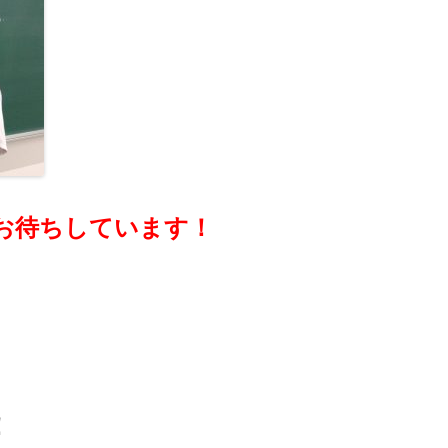
お待ちしています！
！