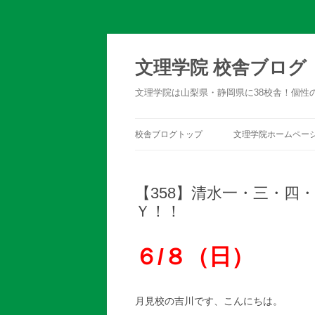
文理学院 校舎ブログ
文理学院は山梨県・静岡県に38校舎！個性
校舎ブログトップ
文理学院ホームペー
【358】清水一・三・四
Ｙ！！
６/８（日）
月見校の吉川です、こんにちは。