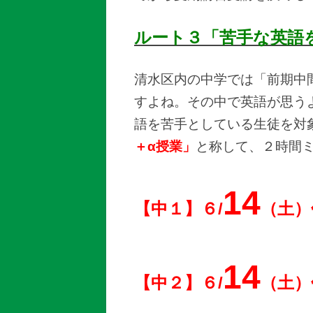
ルート３「苦手な英語
清水区内の中学では「前期中
すよね。その中で英語が思う
語を苦手としている生徒を対
＋α授業」
と称して、２時間
14
【中１】６/
（土）
14
【中２】６/
（土）