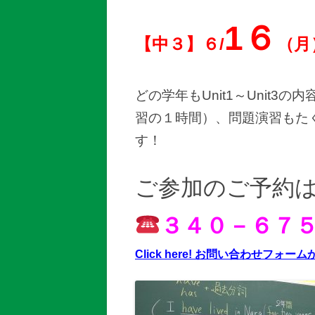
1６
【中３】６/
（月
どの学年もUnit1～Unit
習の１時間）、問題演習もた
す！
ご参加のご予約
３４０－６７
Click here! お問い合わせフ