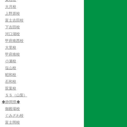
大月校
上野原校
富士吉田校
下吉田校
河口湖校
甲府南西校
大里校
甲府南校
小瀬校
塩山校
昭和校
石和校
双葉校
ＳＳ（山梨）
◆静岡県◆
御殿場校
ぐみざわ校
富士岡校