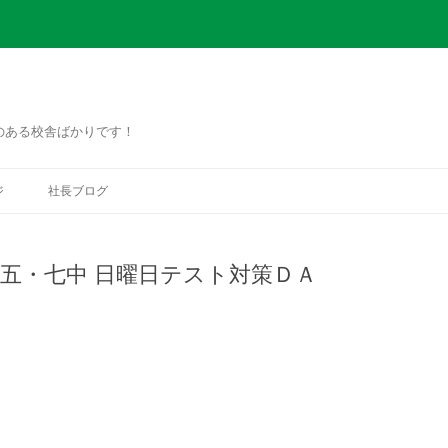
のある校舎ばかりです！
コ
ン
ジ
社長ブログ
テ
ン
ツ
へ
ス
・五・七中 日曜日テスト対策ＤＡ
キ
ッ
プ