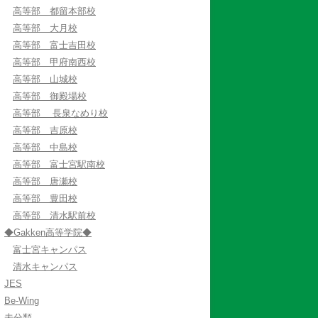
高等部 都留本部校
高等部 大月校
高等部 富士吉田校
高等部 甲府南西校
高等部 山城校
高等部 御殿場校
高等部 長泉なめり校
高等部 吉原校
高等部 中島校
高等部 富士宮駅南校
高等部 唐瀬校
高等部 豊田校
高等部 清水駅前校
◆Gakken高等学院◆
富士宮キャンパス
清水キャンパス
JES
Be-Wing
未分類