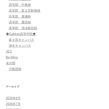
高等部 中島校
高等部 富士宮駅南校
高等部 唐瀬校
高等部 豊田校
高等部 清水駅前校
◆Gakken高等学院◆
富士宮キャンパス
清水キャンパス
JES
Be-Wing
未分類
川島田校
アーカイブ
2026年8月
2026年7月