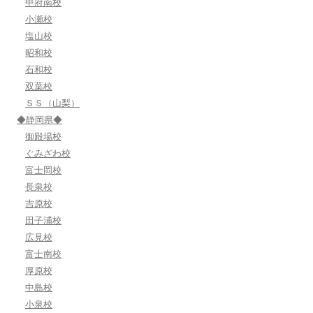
甲府南校
小瀬校
塩山校
昭和校
石和校
双葉校
ＳＳ（山梨）
◆静岡県◆
御殿場校
ぐみざわ校
富士岡校
長泉校
吉原校
田子浦校
広見校
富士南校
厚原校
中島校
小泉校