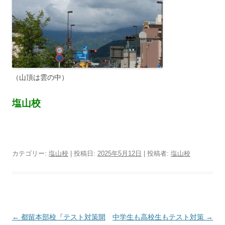
（山頂は雲の中）
塩山校
カテゴリー:
塩山校
| 投稿日:
2025年5月12日
|
投稿者:
塩山校
投
←
都留本部校『テスト対策開
中学生も高校生もテスト対策
→