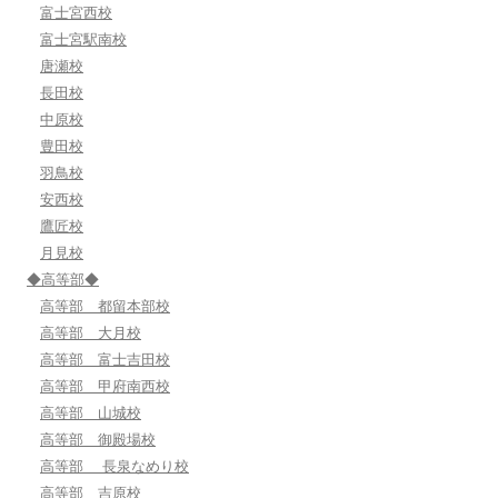
富士宮西校
富士宮駅南校
唐瀬校
長田校
中原校
豊田校
羽鳥校
安西校
鷹匠校
月見校
◆高等部◆
高等部 都留本部校
高等部 大月校
高等部 富士吉田校
高等部 甲府南西校
高等部 山城校
高等部 御殿場校
高等部 長泉なめり校
高等部 吉原校