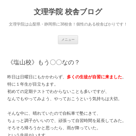
文理学院 校舎ブログ
文理学院は山梨県・静岡県に38校舎！個性のある校舎ばかりです！
コ
メニュー
ン
テ
ン
ツ
へ
《塩山校》もう〇〇なの？
ス
キ
ッ
プ
昨日は日曜日にもかかわらず、
多くの生徒が自習に来ました
。
特に１年生が目立ちます。
初めての定期テストでわからないことも多いですが、
なんでもやってみよう、やっておこうという気持ちは大切。
そんな中に、晴れていたので自転車で塾にきて、
ちょっと調子がいいので、頑張って自習時間を延長してみた。
そろそろ帰ろうかと思ったら、雨が降っていた。
という生徒がいます。