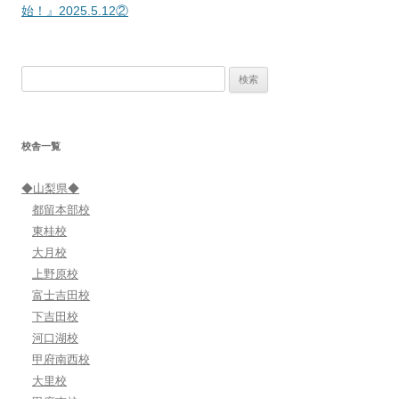
稿
始！』2025.5.12②
ナ
ビ
検
ゲ
索:
ー
シ
校舎一覧
ョ
ン
◆山梨県◆
都留本部校
東桂校
大月校
上野原校
富士吉田校
下吉田校
河口湖校
甲府南西校
大里校