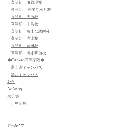
高等部 御殿場校
高等部 長泉なめり校
高等部 吉原校
高等部 中島校
高等部 富士宮駅南校
高等部 唐瀬校
高等部 豊田校
高等部 清水駅前校
◆Gakken高等学院◆
富士宮キャンパス
清水キャンパス
JES
Be-Wing
未分類
川島田校
アーカイブ