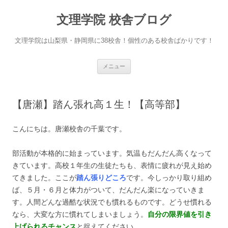
文理学院 校舎ブログ
文理学院は山梨県・静岡県に38校舎！個性のある校舎ばかりです！
コ
メニュー
ン
テ
ン
ツ
へ
【唐瀬】踏ん張れ高１生！【高等部】
ス
キ
ッ
プ
こんにちは。唐瀬校舎の千葉です。
部活動が本格的に始まっています。気温もだんだん高くなって
きています。高校１年生の生徒たちも、表情に疲れが見え始め
てきました。ここが
踏ん張りどころ
です。今しっかり取り組め
ば、５月・６月と体力がついて、だんだん楽になっていきま
す。人間どんな過酷な状況でも慣れるものです。どうせ慣れる
なら、大変な方に慣れてしまいましょう。
自分の限界値を引き
上げられるチャンス
と捉えてください。