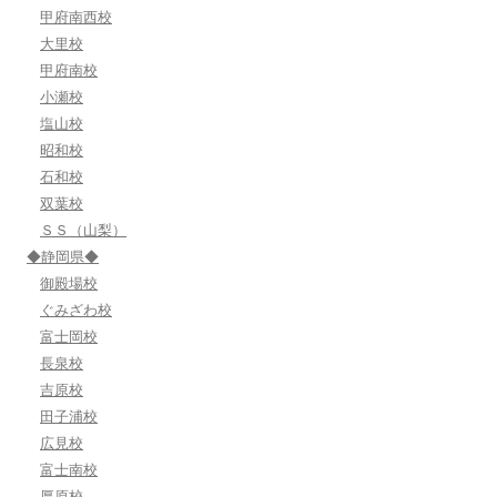
甲府南西校
大里校
甲府南校
小瀬校
塩山校
昭和校
石和校
双葉校
ＳＳ（山梨）
◆静岡県◆
御殿場校
ぐみざわ校
富士岡校
長泉校
吉原校
田子浦校
広見校
富士南校
厚原校