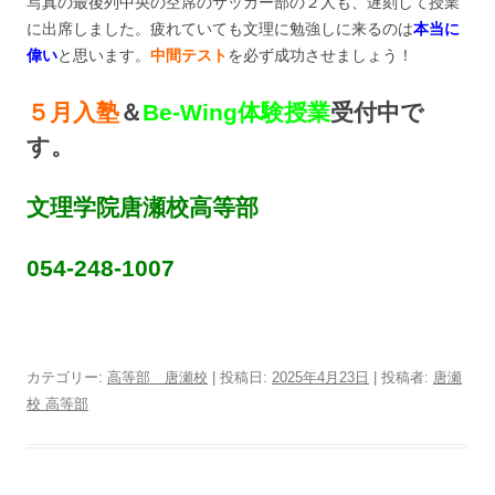
写真の最後列中央の空席のサッカー部の２人も、遅刻して授業
に出席しました。疲れていても文理に勉強しに来るのは
本当に
偉い
と思います。
中間テスト
を必ず成功させましょう！
５月入塾
＆
Be-Wing体験授業
受付中で
す。
文理学院唐瀬校高等部
054-248-1007
カテゴリー:
高等部 唐瀬校
| 投稿日:
2025年4月23日
|
投稿者:
唐瀬
校 高等部