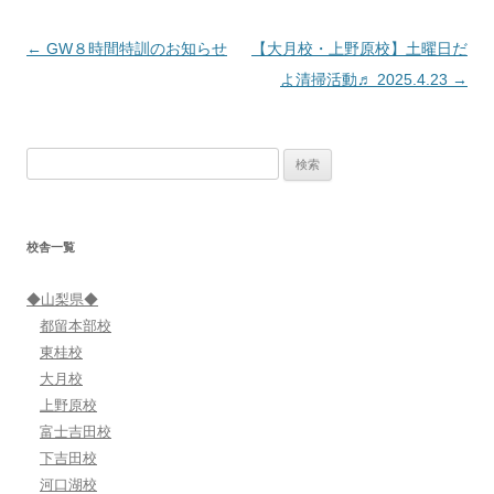
投
←
GW８時間特訓のお知らせ
【大月校・上野原校】土曜日だ
稿
よ清掃活動♬ 2025.4.23
→
ナ
ビ
検
ゲ
索:
ー
シ
校舎一覧
ョ
ン
◆山梨県◆
都留本部校
東桂校
大月校
上野原校
富士吉田校
下吉田校
河口湖校