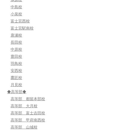
中島校
小泉校
富士宮西校
富士宮駅南校
唐瀬校
長田校
中原校
豊田校
羽鳥校
安西校
鷹匠校
月見校
◆高等部◆
高等部 都留本部校
高等部 大月校
高等部 富士吉田校
高等部 甲府南西校
高等部 山城校