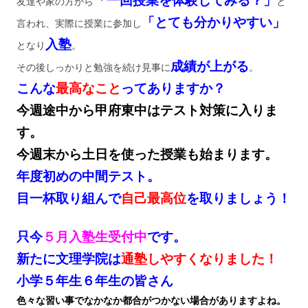
「一回授業を体験してみる？」
友達や家の方から
と
「とても分かりやすい」
言われ、実際に授業に参加し
入塾
となり
。
成績が上がる
その後しっかりと勉強を続け見事に
。
こんな
最高なこと
ってありますか？
今週途中から甲府東中はテスト対策に入りま
す。
今週末から土日を使った授業も始まります。
年度初めの中間テスト。
目一杯取り組んで
自己最高位
を取りましょう！
只今
５月入塾生受付中
です。
新たに文理学院は
通塾しやすくなりました！
小学５年生６年生の皆さん
色々な習い事でなかなか都合がつかない場合がありますよね。