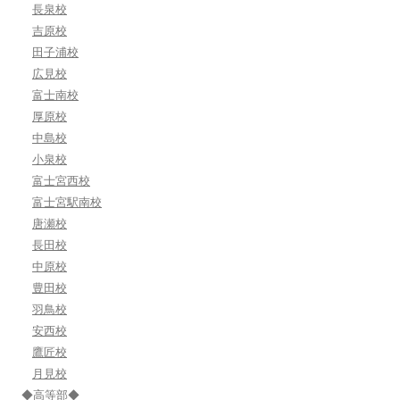
長泉校
吉原校
田子浦校
広見校
富士南校
厚原校
中島校
小泉校
富士宮西校
富士宮駅南校
唐瀬校
長田校
中原校
豊田校
羽鳥校
安西校
鷹匠校
月見校
◆高等部◆