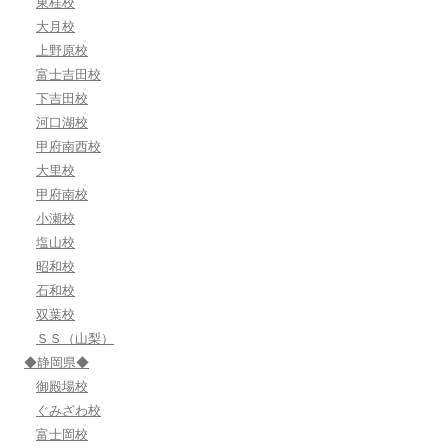
東桂校
大月校
上野原校
富士吉田校
下吉田校
河口湖校
甲府南西校
大里校
甲府南校
小瀬校
塩山校
昭和校
石和校
双葉校
ＳＳ（山梨）
◆静岡県◆
御殿場校
ぐみざわ校
富士岡校