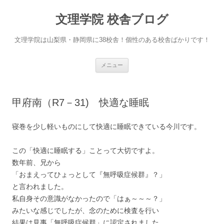
文理学院 校舎ブログ
文理学院は山梨県・静岡県に38校舎！個性のある校舎ばかりです！
コ
メニュー
ン
テ
ン
ツ
へ
甲府南（R7－31) 快適な睡眠
ス
キ
ッ
プ
寝巻を少し軽いものにして快適に睡眠できている今川です。
この「快適に睡眠する」ことって大切ですよ。
数年前、兄から
「おまえってひょっとして『無呼吸症候群』？」
と言われました。
私自身その意識がなかったので「はぁ～～～？」
みたいな感じでしたが、念のために検査を行い
結果は見事「無呼吸症候群」に認定されました。