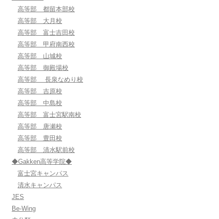
高等部 都留本部校
高等部 大月校
高等部 富士吉田校
高等部 甲府南西校
高等部 山城校
高等部 御殿場校
高等部 長泉なめり校
高等部 吉原校
高等部 中島校
高等部 富士宮駅南校
高等部 唐瀬校
高等部 豊田校
高等部 清水駅前校
◆Gakken高等学院◆
富士宮キャンパス
清水キャンパス
JES
Be-Wing