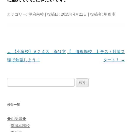
カテゴリー:
甲府南校
| 投稿日:
2025年4月21日
|
投稿者:
甲府南
投
←
【小泉校】＃２４３ 春は文
【 御殿場校 】テスト対策ス
稿
理で勉強しよう！
タート！
→
ナ
ビ
検
ゲ
索:
ー
シ
校舎一覧
ョ
ン
◆山梨県◆
都留本部校