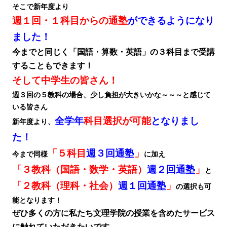
そこで新年度より
週１回・１科目からの通塾
ができるようになり
ました！
今までと同じく「国語・算数・英語」の３科目まで受講
することもできます！
そして中学生の皆さん！
週３回の５教科の場合、少し負担が大きいかな～～～と感じて
いる皆さん
全学年
科目選択が可能
となりまし
新年度より、
た！
「５科目
週３回通塾
」
今まで同様
に加え
「３教科（国語・数学・英語）
週２回通塾
」
と
「２教科（理科・社会）
週１回通塾
」
の選択も可
能となります！
ぜひ多くの方に私たち文理学院の授業を含めたサービス
に触れていただきたいです。