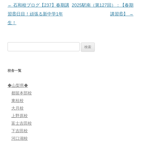
投
←
石和校ブログ【237】春期講
2025駅南（第127回）：【春期
稿
習⑧日目！頑張る新中学1年
講習⑥】
→
ナ
生！
ビ
ゲ
検
ー
索:
シ
ョ
校舎一覧
ン
◆山梨県◆
都留本部校
東桂校
大月校
上野原校
富士吉田校
下吉田校
河口湖校