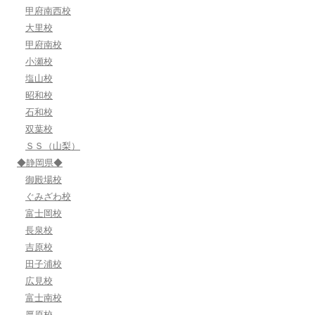
甲府南西校
大里校
甲府南校
小瀬校
塩山校
昭和校
石和校
双葉校
ＳＳ（山梨）
◆静岡県◆
御殿場校
ぐみざわ校
富士岡校
長泉校
吉原校
田子浦校
広見校
富士南校
厚原校