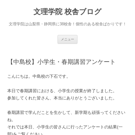
文理学院 校舎ブログ
文理学院は山梨県・静岡県に38校舎！個性のある校舎ばかりです！
コ
メニュー
ン
テ
ン
ツ
へ
【中島校】小学生・春期講習アンケート
ス
キ
ッ
プ
こんにちは。中島校の下石です。
本日で春期講習における、小学生の授業が終了しました。
参加してくれた皆さん、本当にありがとうございました。
春期講習で学んだことを生かして、新学期も頑張ってください
ね。
それでは本日、小学生の皆さんに行ったアンケートの結果(一
部)をご覧ください。