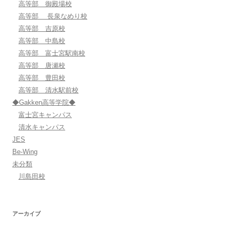
高等部 御殿場校
高等部 長泉なめり校
高等部 吉原校
高等部 中島校
高等部 富士宮駅南校
高等部 唐瀬校
高等部 豊田校
高等部 清水駅前校
◆Gakken高等学院◆
富士宮キャンパス
清水キャンパス
JES
Be-Wing
未分類
川島田校
アーカイブ