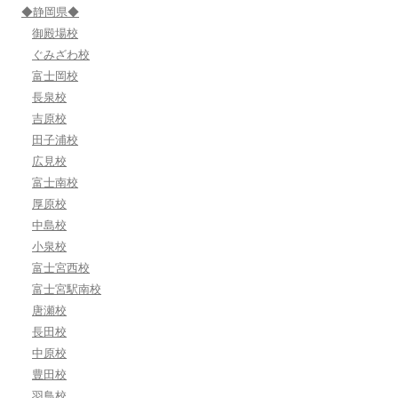
◆静岡県◆
御殿場校
ぐみざわ校
富士岡校
長泉校
吉原校
田子浦校
広見校
富士南校
厚原校
中島校
小泉校
富士宮西校
富士宮駅南校
唐瀬校
長田校
中原校
豊田校
羽鳥校