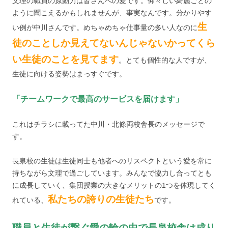
文理の職員の原動力は皆さんへの愛です。仰々しい綺麗ごとの
ように聞こえるかもしれませんが、事実なんです。分かりやす
生
い例が中川さんです。めちゃめちゃ仕事量の多い人なのに
徒のことしか見えてないんじゃないかってくら
い生徒のことを見てます
。とても個性的な人ですが、
生徒に向ける姿勢はまっすぐです。
「チームワークで最高のサービスを届けます」
これはチラシに載ってた中川・北條両校舎長のメッセージで
す。
長泉校の生徒は生徒同士も他者へのリスペクトという愛を常に
持ちながら文理で過ごしています。みんなで協力し合ってとも
に成長していく、集団授業の大きなメリットの1つを体現してく
私たちの誇りの生徒たち
れている、
です。
職員と生徒が繋ぐ愛の輪の中で長泉校舎は成り