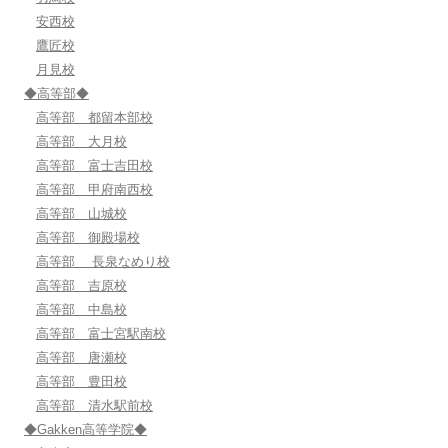
安西校
鷹匠校
月見校
◆高等部◆
高等部 都留本部校
高等部 大月校
高等部 富士吉田校
高等部 甲府南西校
高等部 山城校
高等部 御殿場校
高等部 長泉なめり校
高等部 吉原校
高等部 中島校
高等部 富士宮駅南校
高等部 唐瀬校
高等部 豊田校
高等部 清水駅前校
◆Gakken高等学院◆