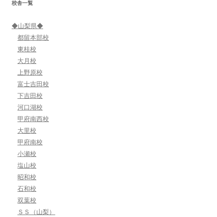
校舎一覧
ョ
ン
◆山梨県◆
都留本部校
東桂校
大月校
上野原校
富士吉田校
下吉田校
河口湖校
甲府南西校
大里校
甲府南校
小瀬校
塩山校
昭和校
石和校
双葉校
ＳＳ（山梨）