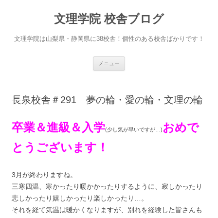
文理学院 校舎ブログ
文理学院は山梨県・静岡県に38校舎！個性のある校舎ばかりです！
コ
メニュー
ン
テ
ン
ツ
へ
長泉校舎＃291 夢の輪・愛の輪・文理の輪
ス
キ
ッ
プ
卒業＆進級＆入学
おめで
(少し気が早いですが…)
とうございます！
3月が終わりますね。
三寒四温、寒かったり暖かかったりするように、寂しかったり
悲しかったり嬉しかったり楽しかったり…。
それを経て気温は暖かくなりますが、別れを経験した皆さんも