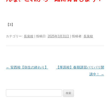
【3】
カテゴリー:
長泉校
| 投稿日:
2025年3月31日
|
投稿者:
長泉校
投
←
安西校【弥生の終わり】
【厚原校】春期講習バリバリ開
稿
講中！
→
ナ
ビ
検
ゲ
索:
ー
シ