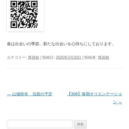
春は出会いの季節。新たな出会いを心待ちにしております。
カテゴリー:
厚原校
| 投稿日:
2025年3月20日
|
投稿者:
厚原校
投
←
山城校舎 当面の予定
【308】春期オリエンテーショ
稿
ン
→
ナ
ビ
検
ゲ