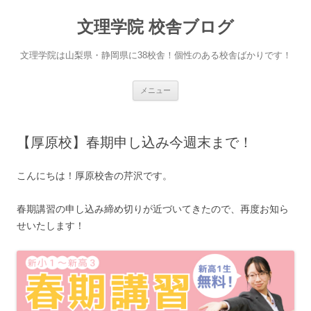
文理学院 校舎ブログ
文理学院は山梨県・静岡県に38校舎！個性のある校舎ばかりです！
コ
メニュー
ン
テ
ン
ツ
へ
【厚原校】春期申し込み今週末まで！
ス
キ
ッ
プ
こんにちは！厚原校舎の芹沢です。
春期講習の申し込み締め切りが近づいてきたので、再度お知ら
せいたします！