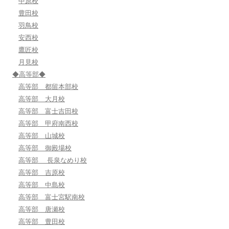
中原校
豊田校
羽鳥校
安西校
鷹匠校
月見校
◆高等部◆
高等部 都留本部校
高等部 大月校
高等部 富士吉田校
高等部 甲府南西校
高等部 山城校
高等部 御殿場校
高等部 長泉なめり校
高等部 吉原校
高等部 中島校
高等部 富士宮駅南校
高等部 唐瀬校
高等部 豊田校