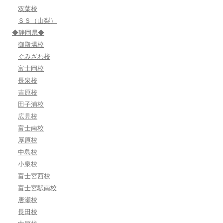
双葉校
ＳＳ（山梨）
◆静岡県◆
御殿場校
ぐみざわ校
富士岡校
長泉校
吉原校
田子浦校
広見校
富士南校
厚原校
中島校
小泉校
富士宮西校
富士宮駅南校
唐瀬校
長田校