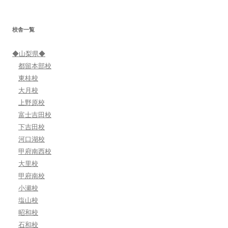
索:
ー
シ
校舎一覧
ョ
ン
◆山梨県◆
都留本部校
東桂校
大月校
上野原校
富士吉田校
下吉田校
河口湖校
甲府南西校
大里校
甲府南校
小瀬校
塩山校
昭和校
石和校