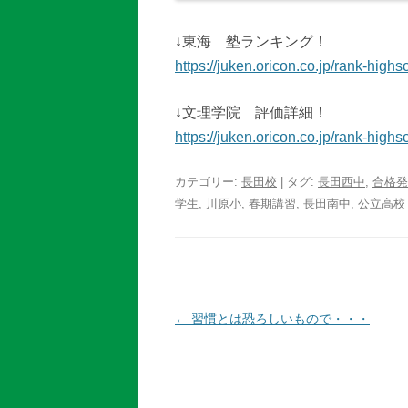
↓東海 塾ランキング！
https://juken.oricon.co.jp/rank-highs
↓文理学院 評価詳細！
https://juken.oricon.co.jp/rank-high
カテゴリー:
長田校
| タグ:
長田西中
,
合格発
学生
,
川原小
,
春期講習
,
長田南中
,
公立高校
投
←
習慣とは恐ろしいもので・・・
稿
ナ
ビ