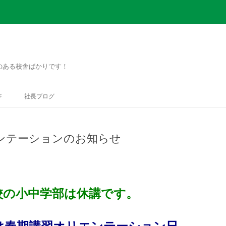
のある校舎ばかりです！
コ
ン
ジ
社長ブログ
テ
ン
ツ
へ
ス
ンテーションのお知らせ
キ
ッ
プ
田校の小中学部は休講です。