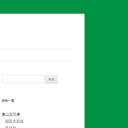
検
索:
校舎一覧
◆山梨県◆
都留本部校
東桂校