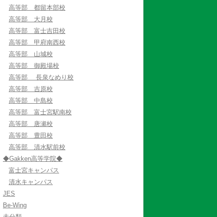
高等部 都留本部校
高等部 大月校
高等部 富士吉田校
高等部 甲府南西校
高等部 山城校
高等部 御殿場校
高等部 長泉なめり校
高等部 吉原校
高等部 中島校
高等部 富士宮駅南校
高等部 唐瀬校
高等部 豊田校
高等部 清水駅前校
◆Gakken高等学院◆
富士宮キャンパス
清水キャンパス
JES
Be-Wing
未分類