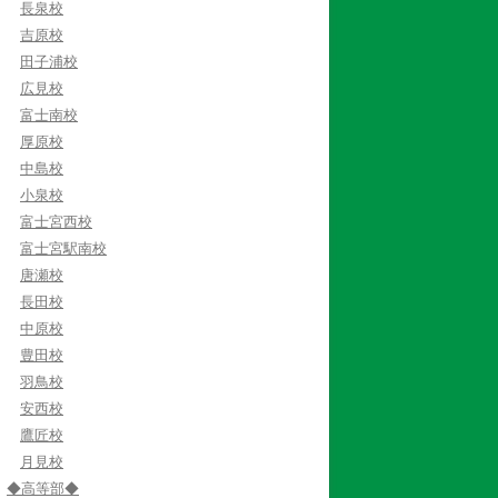
長泉校
吉原校
田子浦校
広見校
富士南校
厚原校
中島校
小泉校
富士宮西校
富士宮駅南校
唐瀬校
長田校
中原校
豊田校
羽鳥校
安西校
鷹匠校
月見校
◆高等部◆