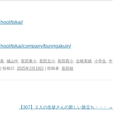
chool/tokai/
school/tokai/company/bunrigakuin/
表
,
城山中
,
長田東小
,
長田北小
,
長田西小
,
合格実績
,
小学生
,
中
| 投稿日:
2025年3月19日
|
投稿者:
長田校
【307】２人の生徒さんの新しい旅立ち・・・
→