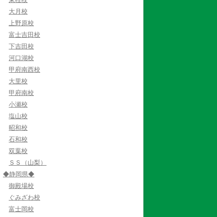
大月校
上野原校
富士吉田校
下吉田校
河口湖校
甲府南西校
大里校
甲府南校
小瀬校
塩山校
昭和校
石和校
双葉校
ＳＳ（山梨）
◆静岡県◆
御殿場校
ぐみざわ校
富士岡校