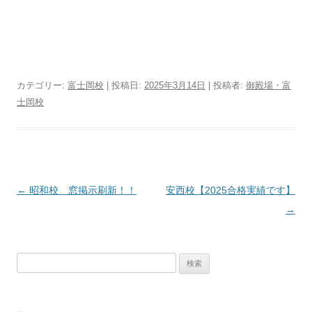
カテゴリー:
富士岡校
| 投稿日:
2025年3月14日
|
投稿者:
御殿場・富
士岡校
投
←
昭和校 窓掲示刷新！！
安西校【2025合格実績です】
稿
→
ナ
ビ
検
ゲ
索:
ー
シ