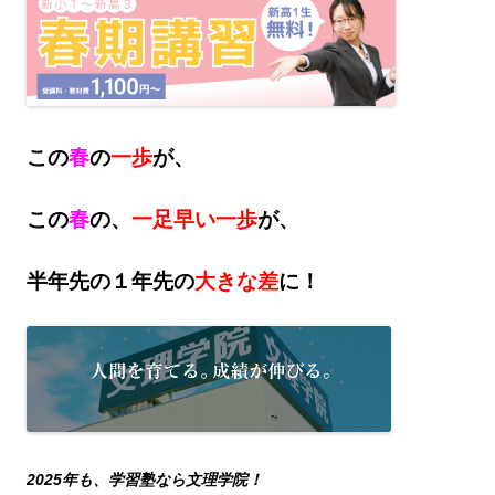
この
春
の
一歩
が、
この
春
の、
一足早い一歩
が、
半年先の１年先の
大きな差
に！
2025年も、学習塾なら文理学院！