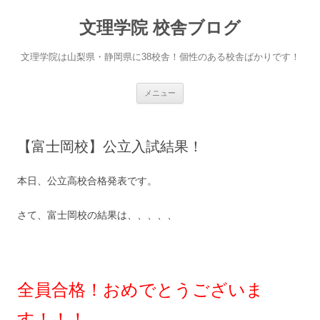
文理学院 校舎ブログ
文理学院は山梨県・静岡県に38校舎！個性のある校舎ばかりです！
コ
メニュー
ン
テ
ン
ツ
へ
【富士岡校】公立入試結果！
ス
キ
ッ
プ
本日、公立高校合格発表です。
さて、富士岡校の結果は、、、、、
全員合格！おめでとうございま
す！！！