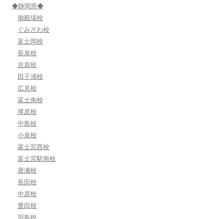
◆静岡県◆
御殿場校
ぐみざわ校
富士岡校
長泉校
吉原校
田子浦校
広見校
富士南校
厚原校
中島校
小泉校
富士宮西校
富士宮駅南校
唐瀬校
長田校
中原校
豊田校
羽鳥校