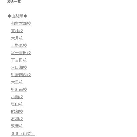
校舎一覧
ョ
ン
◆山梨県◆
都留本部校
東桂校
大月校
上野原校
富士吉田校
下吉田校
河口湖校
甲府南西校
大里校
甲府南校
小瀬校
塩山校
昭和校
石和校
双葉校
ＳＳ（山梨）