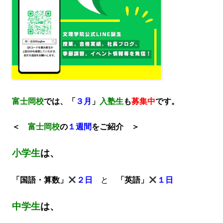
富士岡校
では、「
３月
」
入塾生
も
募集中
です。
＜
富士岡校
の
１週間
をご紹介 ＞
小学生
は、
「国語・算数」
２日
と
「英語」
１日
中学生
は、