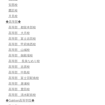
安西校
鷹匠校
月見校
◆高等部◆
高等部 都留本部校
高等部 大月校
高等部 富士吉田校
高等部 甲府南西校
高等部 山城校
高等部 御殿場校
高等部 長泉なめり校
高等部 吉原校
高等部 中島校
高等部 富士宮駅南校
高等部 唐瀬校
高等部 豊田校
高等部 清水駅前校
◆Gakken高等学院◆