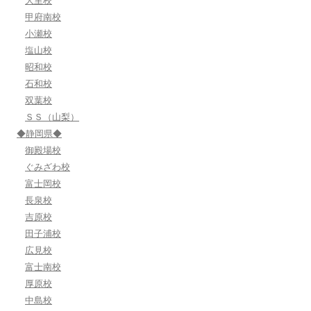
大里校
甲府南校
小瀬校
塩山校
昭和校
石和校
双葉校
ＳＳ（山梨）
◆静岡県◆
御殿場校
ぐみざわ校
富士岡校
長泉校
吉原校
田子浦校
広見校
富士南校
厚原校
中島校