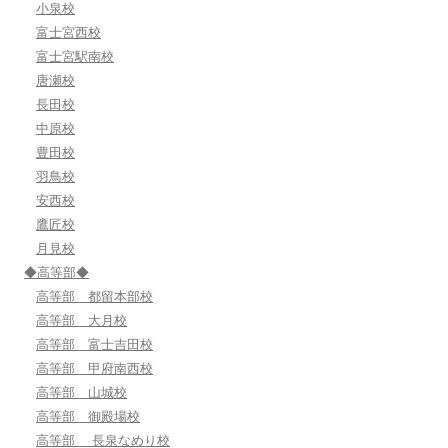
小泉校
富士宮西校
富士宮駅南校
唐瀬校
長田校
中原校
豊田校
羽鳥校
安西校
鷹匠校
月見校
◆高等部◆
高等部 都留本部校
高等部 大月校
高等部 富士吉田校
高等部 甲府南西校
高等部 山城校
高等部 御殿場校
高等部 長泉なめり校