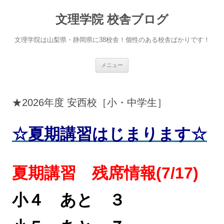
文理学院 校舎ブログ
文理学院は山梨県・静岡県に38校舎！個性のある校舎ばかりです！
コ
メニュー
ン
テ
ン
ツ
へ
★2026年度 安西校［小・中学生］
ス
キ
ッ
プ
☆夏期講習はじまります☆
夏期講習 残席情報(7/17)
小４ あと ３