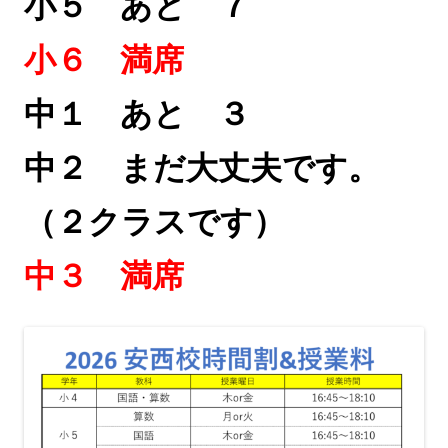
小５ あと ７
小６ 満席
中１ あと ３
中２ まだ大丈夫です。
（２クラスです）
中３ 満席