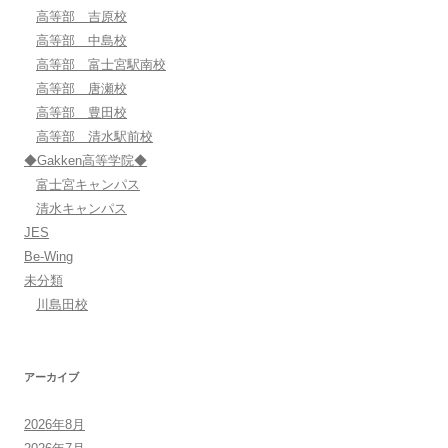
高等部 吉原校
高等部 中島校
高等部 富士宮駅南校
高等部 唐瀬校
高等部 豊田校
高等部 清水駅前校
◆Gakken高等学院◆
富士宮キャンパス
清水キャンパス
JES
Be-Wing
未分類
川島田校
アーカイブ
2026年8月