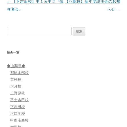
投
←
【下吉田校】中１＆中２『保
【羽鳥校】新年度説明会のお知
稿
護者会』
らせ
→
ナ
ビ
検
ゲ
索:
ー
シ
校舎一覧
ョ
ン
◆山梨県◆
都留本部校
東桂校
大月校
上野原校
富士吉田校
下吉田校
河口湖校
甲府南西校