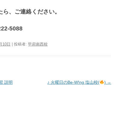
たら、ご連絡ください。
2-5088
2月10日
|
投稿者:
甲府南西校
習 説明
♪ 火曜日のBe-W!ng 塩山校(
)
→