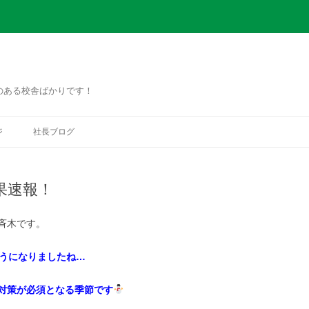
のある校舎ばかりです！
コ
ン
ジ
社長ブログ
テ
ン
ツ
へ
ス
果速報！
キ
ッ
プ
斉木です。
ようになりましたね…
対策が必須となる季節です