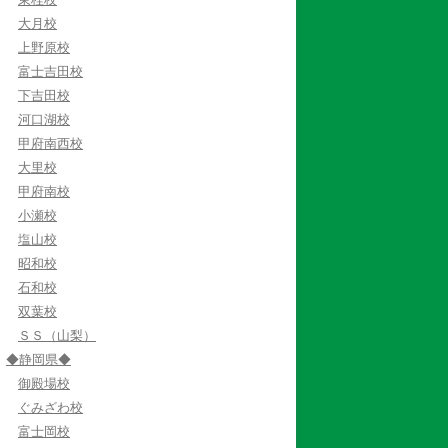
大月校
上野原校
富士吉田校
下吉田校
河口湖校
甲府南西校
大里校
甲府南校
小瀬校
塩山校
昭和校
石和校
双葉校
ＳＳ（山梨）
◆静岡県◆
御殿場校
ぐみざわ校
富士岡校