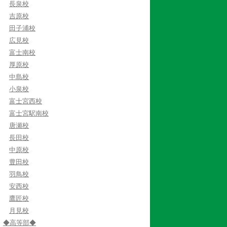
長泉校
吉原校
田子浦校
広見校
富士南校
厚原校
中島校
小泉校
富士宮西校
富士宮駅南校
唐瀬校
長田校
中原校
豊田校
羽鳥校
安西校
鷹匠校
月見校
◆高等部◆