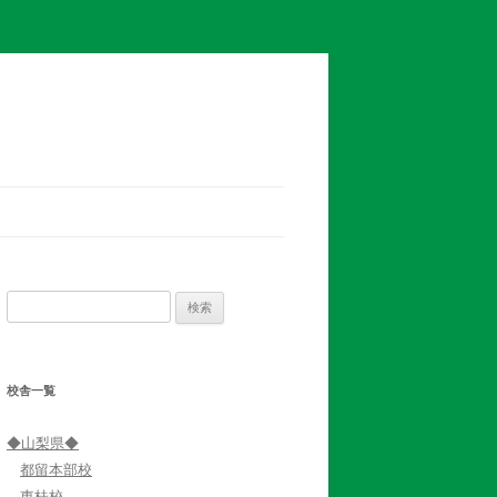
検
索:
校舎一覧
◆山梨県◆
都留本部校
東桂校