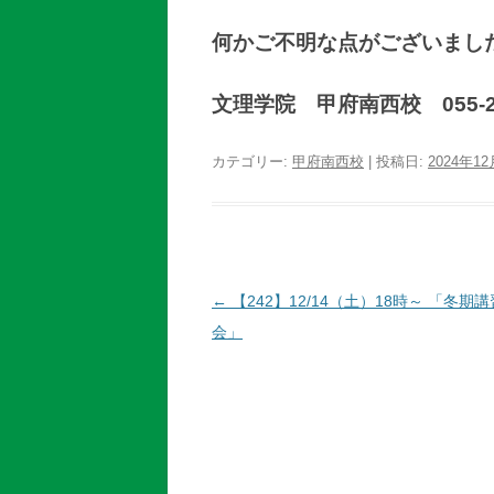
何かご不明な点がございまし
文理学院 甲府南西校 055-22
カテゴリー:
甲府南西校
| 投稿日:
2024年1
投
←
【242】12/14（土）18時～ 「冬期講
稿
会」
ナ
ビ
ゲ
ー
シ