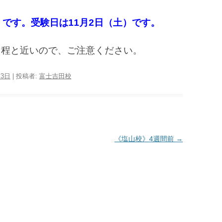
）です。受験日は11月2日（土）です。
日程と近いので、ご注意ください。
月3日
|
投稿者:
富士吉田校
《塩山校》4週間前
→