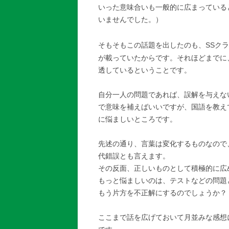
いった意味合いも一般的に広まっている
いませんでした。）
そもそもこの話題を出したのも、SSク
が載っていたからです。それほどまでに
透しているということです。
自分一人の問題であれば、誤解を与えな
で意味を補えばいいですが、国語を教え
に悩ましいところです。
先述の通り、言葉は変化するものなので
代錯誤とも言えます。
その反面、正しいものとして積極的に広
もっと悩ましいのは、テストなどの問題
もう片方を不正解にするのでしょうか？
ここまで話を広げておいて月並みな感想