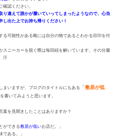
ご確認ください。
取り違えて誰かが履いていってしまったようなので、心当
申し出た上でお持ち帰りください！
する可能性がある靴には自分の物であるとわかる目印を付
かスニーカーを脱ぐ際は毎回紐を解いています。その分履
。汗
「
敷居が低
しまいますが、ブログのタイトルにもある
を書いてみようと思います。
言葉を見聞きしたことはありますか？
とができる
敷居が低い
お店だ。」
味である。」