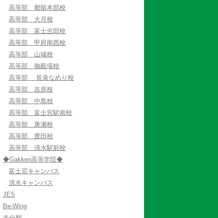
高等部 都留本部校
高等部 大月校
高等部 富士吉田校
高等部 甲府南西校
高等部 山城校
高等部 御殿場校
高等部 長泉なめり校
高等部 吉原校
高等部 中島校
高等部 富士宮駅南校
高等部 唐瀬校
高等部 豊田校
高等部 清水駅前校
◆Gakken高等学院◆
富士宮キャンパス
清水キャンパス
JES
Be-Wing
未分類