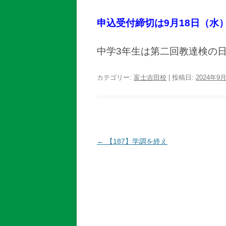
申込受付締切は9月18日（水
中学3年生は第二回教達検の
カテゴリー:
富士吉田校
| 投稿日:
2024年9
投
←
【187】学調を終え
稿
ナ
ビ
ゲ
ー