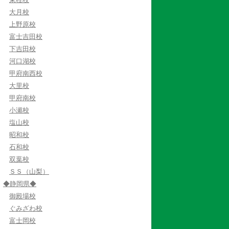
大月校
上野原校
富士吉田校
下吉田校
河口湖校
甲府南西校
大里校
甲府南校
小瀬校
塩山校
昭和校
石和校
双葉校
ＳＳ（山梨）
◆静岡県◆
御殿場校
ぐみざわ校
富士岡校