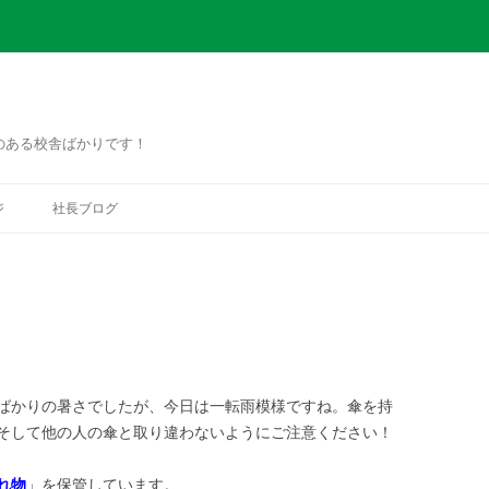
のある校舎ばかりです！
コ
ン
ジ
社長ブログ
テ
ン
ツ
へ
ス
キ
ッ
プ
ばかりの暑さでしたが、今日は一転雨模様ですね。傘を持
そして他の人の傘と取り違わないようにご注意ください！
れ物
」を保管しています。