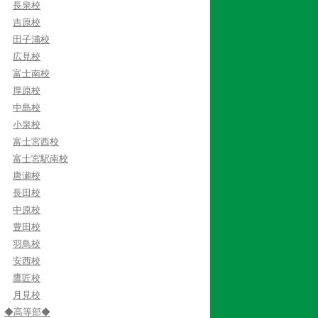
長泉校
吉原校
田子浦校
広見校
富士南校
厚原校
中島校
小泉校
富士宮西校
富士宮駅南校
唐瀬校
長田校
中原校
豊田校
羽鳥校
安西校
鷹匠校
月見校
◆高等部◆