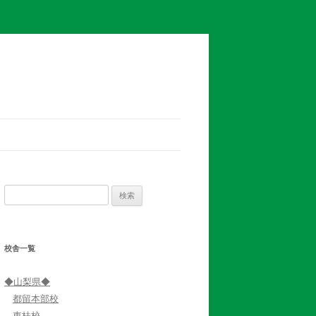
検
索:
校舎一覧
◆山梨県◆
都留本部校
東桂校