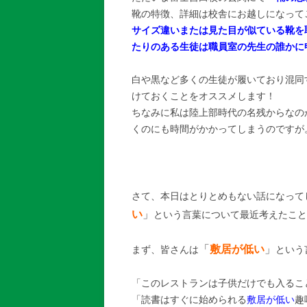
靴の特徴、詳細は校舎にお越しになって
サイズ違いまたは見た目が似ている靴を
たりのある生徒は職員室の先生の誰かに
白や黒など多くの生徒が履いており混同
けておくことをオススメします！
ちなみに私は陸上部時代の名残からなの
くのにも時間がかかってしまうのですが
さて、本日はとりとめもない話になって
い
」
という言葉について最近考えたこと
「
敷居が低い
」
まず、皆さんは
という
「このレストランは子供だけでも入るこ
「読書はすぐに始められる
敷居が低い
趣