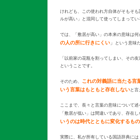
けれども、この使われ方自体がそもそも
ルが高い」と混同して使ってしまってい
では、「敷居が高い」の本来の意味は何
の人の所に行きにくい
」
という意味
「以前家の花瓶を割ってしまい、その友
ということです。
これの対義語に当たる言
そのため、
いう言葉はもともと存在しない
と言
ここまで、長々と言葉の意味について述
「敷居が低い」は間違いであり、存在し
いうのは時代とともに変化するもの
実際に、私が所有している国語辞典には