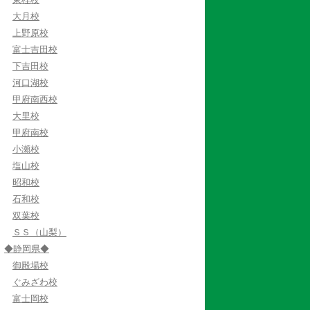
大月校
上野原校
富士吉田校
下吉田校
河口湖校
甲府南西校
大里校
甲府南校
小瀬校
塩山校
昭和校
石和校
双葉校
ＳＳ（山梨）
◆静岡県◆
御殿場校
ぐみざわ校
富士岡校