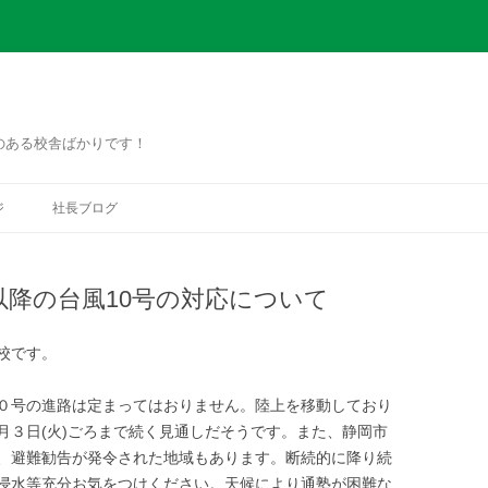
のある校舎ばかりです！
コ
ン
ジ
社長ブログ
テ
ン
ツ
へ
ス
以降の台風10号の対応について
キ
ッ
プ
校です。
０号の進路は定まってはおりません。陸上を移動しており
月３日(火)ごろまで続く見通しだそうです。また、静岡市
、避難勧告が発令された地域もあります。断続的に降り続
浸水等充分お気をつけください。天候により通塾が困難な