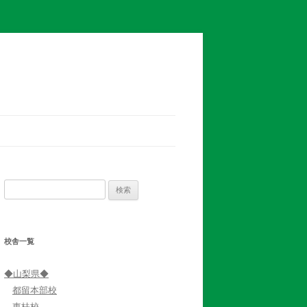
検
索:
校舎一覧
◆山梨県◆
都留本部校
東桂校