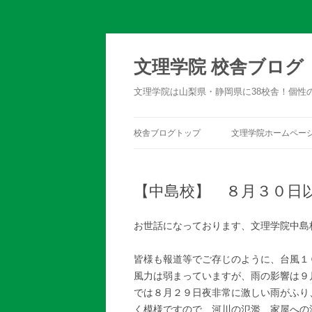
文理学院 校舎ブログ
文理学院は山梨県・静岡県に38校舎！個性
校舎ブログトップ
文理学院ホームペー
【中島校】 ８月３０日
お世話になっております、文理学院中島
皆様も報道等でご存じのように、台風１
風力は弱まっていますが、雨の影響は９
では８月２９日夜非常に激しい雨がふり
く模様ですので、河川の氾濫、家屋への