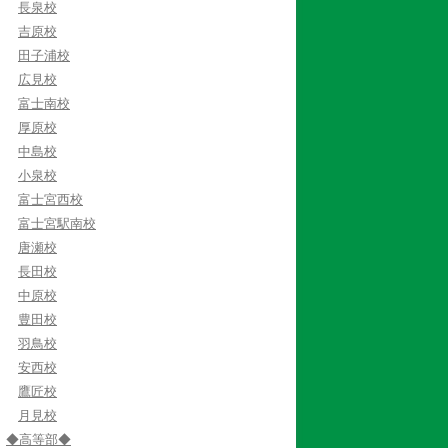
長泉校
吉原校
田子浦校
広見校
富士南校
厚原校
中島校
小泉校
富士宮西校
富士宮駅南校
唐瀬校
長田校
中原校
豊田校
羽鳥校
安西校
鷹匠校
月見校
◆高等部◆