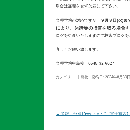
場合は無理をせず欠席して下さい。
文理学院の対応ですが、
９月３日(火)
により、休講等の措置を取る場合も
ログを更新いたしますので校舎ブログを
宜しくお願い致します。
文理学院中島校 0545-32-6027
カテゴリー:
中島校
| 投稿日:
2024年8月30
投
←
追記：台風10号について【富士宮西
稿