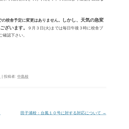
しかし、天気の急変
までの校舎予定に変更はありません。
ございます。
９月３日(火)までは毎日午後３時に校舎ブ
ご確認下さい。
日
|
投稿者:
中島校
】
田子浦校：台風１０号に対する対応について
→