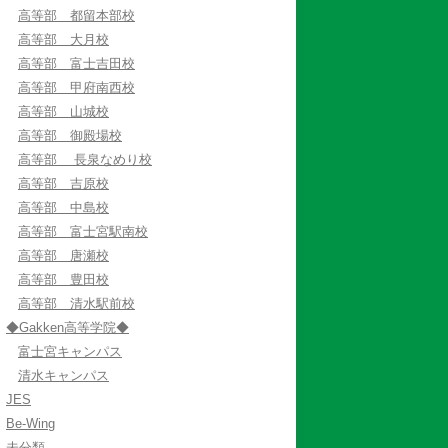
高等部 都留本部校
高等部 大月校
高等部 富士吉田校
高等部 甲府南西校
高等部 山城校
高等部 御殿場校
高等部 長泉なめり校
高等部 吉原校
高等部 中島校
高等部 富士宮駅南校
高等部 唐瀬校
高等部 豊田校
高等部 清水駅前校
◆Gakken高等学院◆
富士宮キャンパス
清水キャンパス
JES
Be-Wing
未分類