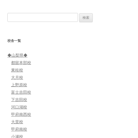
ナ
ビ
検
ゲ
索:
ー
シ
校舎一覧
ョ
ン
◆山梨県◆
都留本部校
東桂校
大月校
上野原校
富士吉田校
下吉田校
河口湖校
甲府南西校
大里校
甲府南校
小瀬校