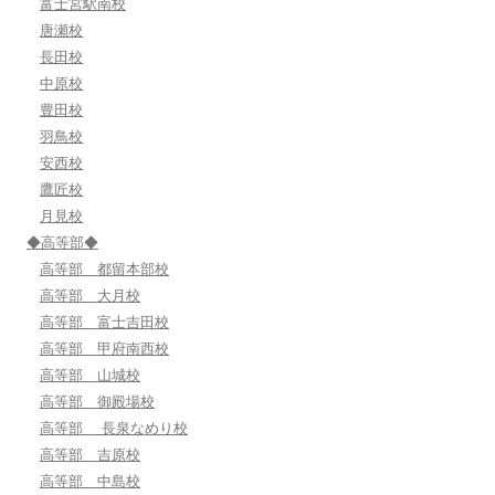
富士宮駅南校
唐瀬校
長田校
中原校
豊田校
羽鳥校
安西校
鷹匠校
月見校
◆高等部◆
高等部 都留本部校
高等部 大月校
高等部 富士吉田校
高等部 甲府南西校
高等部 山城校
高等部 御殿場校
高等部 長泉なめり校
高等部 吉原校
高等部 中島校