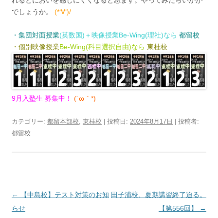
れるとにおいを感じにくくなると思ます。やってみたらいかが
でしょうか。
(*‘∀‘)/
・集団対面授業
(英数国)＋映像授業Be-Wing(理社)なら
都留校
・個別映像授業
Be-Wing(科目選択自由)なら
東桂校
9月入塾生 募集中！
(´ω｀*)
カテゴリー:
都留本部校
,
東桂校
| 投稿日:
2024年8月17日
|
投稿者:
都留校
投
←
【中島校】テスト対策のお知
田子浦校、夏期講習終了迫る。
稿
らせ
【第556回】
→