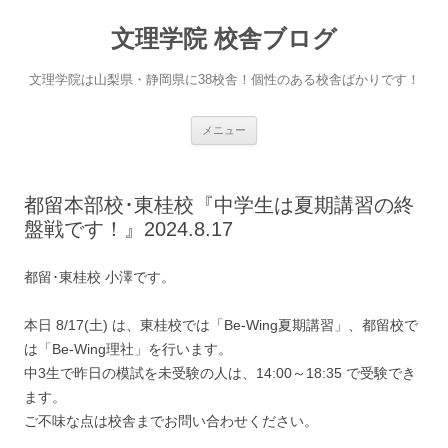
文理学院 校舎ブログ
文理学院は山梨県・静岡県に38校舎！個性のある校舎ばかりです！
コ
メニュー
ン
テ
ン
ツ
へ
都留本部校･東桂校『中学生は夏期講習の終
ス
キ
盤戦です！』2024.8.17
ッ
プ
都留･東桂校 小澤です。
本日 8/17(土) は、東桂校では「Be-Wing夏期講習」、都留校で
は「Be-Wing理社」を行います。
中3生で昨日の模試を未受験の人は、14:00～18:35 で受験でき
ます。
ご不味な点は校舎までお問い合わせください。