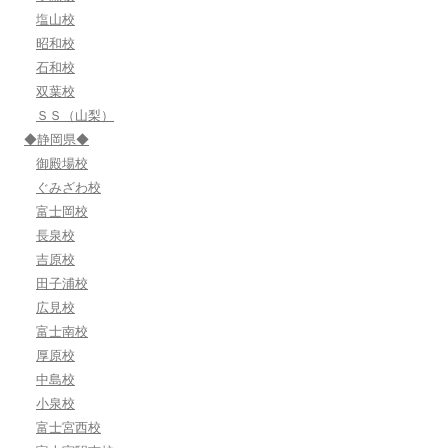
塩山校
昭和校
石和校
双葉校
ＳＳ（山梨）
◆静岡県◆
御殿場校
ぐみざわ校
富士岡校
長泉校
吉原校
田子浦校
広見校
富士南校
厚原校
中島校
小泉校
富士宮西校