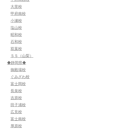
大里校
甲府南校
小瀬校
塩山校
昭和校
石和校
双葉校
ＳＳ（山梨）
◆静岡県◆
御殿場校
ぐみざわ校
富士岡校
長泉校
吉原校
田子浦校
広見校
富士南校
厚原校