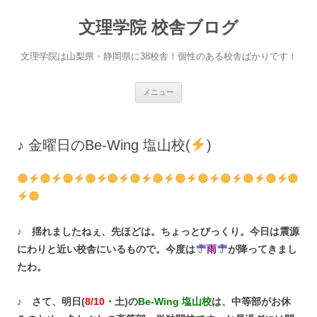
文理学院 校舎ブログ
文理学院は山梨県・静岡県に38校舎！個性のある校舎ばかりです！
コ
メニュー
ン
テ
ン
ツ
へ
♪ 金曜日のBe-Wing 塩山校(
)
ス
キ
ッ
プ
♪ 揺れましたねぇ、先ほどは。ちょっとびっくり。今日は震源
にわりと近い校舎にいるもので。今度は
雨
が降ってきまし
たわ。
♪ さて、明日(
8/10
・土)の
Be-Wing 塩山校
は、中等部がお休