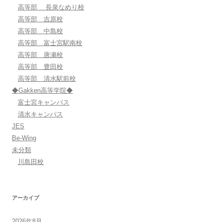
高等部 長泉なめり校
高等部 吉原校
高等部 中島校
高等部 富士宮駅南校
高等部 唐瀬校
高等部 豊田校
高等部 清水駅前校
◆Gakken高等学院◆
富士宮キャンパス
清水キャンパス
JES
Be-Wing
未分類
川島田校
アーカイブ
2026年8月