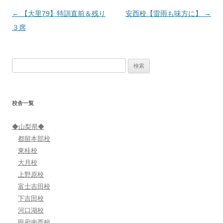
投
←
【大里79】特訓直前＆残り
安西校【雷雨も味方に】
→
稿
３席
ナ
ビ
検
ゲ
索:
ー
シ
校舎一覧
ョ
ン
◆山梨県◆
都留本部校
東桂校
大月校
上野原校
富士吉田校
下吉田校
河口湖校
甲府南西校