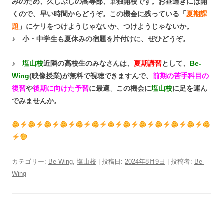
みのため、久しぶしの高等部、単独開校です。お昼過ぎには開
くので、早い時間からどうぞ。この機会に残っている「
夏期課
題
」にケリをつけようじゃないか、つけようじゃないか。
♪ 小・中学生も夏休みの宿題を片付けに、ぜひどうぞ。
♪
塩山校
近隣の高校生のみなさんは、
夏期講習
として、
Be-
Wing
(映像授業)が無料で視聴できますんで、
前期の苦手科目の
復習
や
後期に向けた予習
に最適、この機会に
塩山校
に足を運ん
でみませんか。
カテゴリー:
Be-Wing
,
塩山校
| 投稿日:
2024年8月9日
|
投稿者:
Be-
Wing