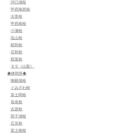
河口湖校
甲府南西校
大里校
甲府南校
小瀬校
塩山校
昭和校
石和校
双葉校
ＳＳ（山梨）
◆静岡県◆
御殿場校
ぐみざわ校
富士岡校
長泉校
吉原校
田子浦校
広見校
富士南校