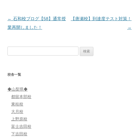
投
←
石和校ブログ【58】通常授
【唐瀬校】到達度テスト対策！
稿
業再開しました！
→
ナ
ビ
検
ゲ
索:
ー
シ
校舎一覧
ョ
ン
◆山梨県◆
都留本部校
東桂校
大月校
上野原校
富士吉田校
下吉田校