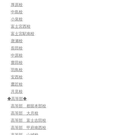
厚原校
中島校
小泉校
富士宮西校
富士宮駅南校
唐瀬校
長田校
中原校
豊田校
羽鳥校
安西校
鷹匠校
月見校
◆高等部◆
高等部 都留本部校
高等部 大月校
高等部 富士吉田校
高等部 甲府南西校
高等部 山城校