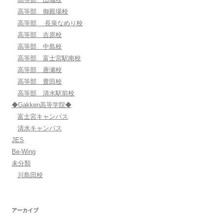
高等部 御殿場校
高等部 長泉なめり校
高等部 吉原校
高等部 中島校
高等部 富士宮駅南校
高等部 唐瀬校
高等部 豊田校
高等部 清水駅前校
◆Gakken高等学院◆
富士宮キャンパス
清水キャンパス
JES
Be-Wing
未分類
川島田校
アーカイブ