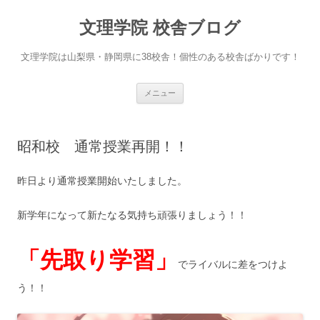
文理学院 校舎ブログ
文理学院は山梨県・静岡県に38校舎！個性のある校舎ばかりです！
コ
メニュー
ン
テ
ン
ツ
へ
昭和校 通常授業再開！！
ス
キ
ッ
プ
昨日より通常授業開始いたしました。
新学年になって新たなる気持ち頑張りましょう！！
「先取り学習」
でライバルに差をつけよ
う！！