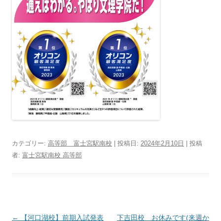
カテゴリー:
高等部 富士宮駅南校
| 投稿日:
2024年2月10日
|
投稿
者:
富士宮駅南校 高等部
投
←
【河口湖校】前期入試発表
下吉田校 お休みです(来週か