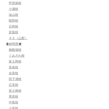
甲府南校
小瀬校
塩山校
昭和校
石和校
双葉校
ＳＳ（山梨）
◆静岡県◆
御殿場校
ぐみざわ校
富士岡校
長泉校
吉原校
田子浦校
広見校
富士南校
厚原校
中島校
小泉校