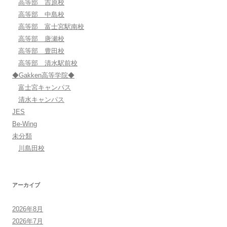
高等部 吉原校
高等部 中島校
高等部 富士宮駅南校
高等部 唐瀬校
高等部 豊田校
高等部 清水駅前校
◆Gakken高等学院◆
富士宮キャンパス
清水キャンパス
JES
Be-Wing
未分類
川島田校
アーカイブ
2026年8月
2026年7月