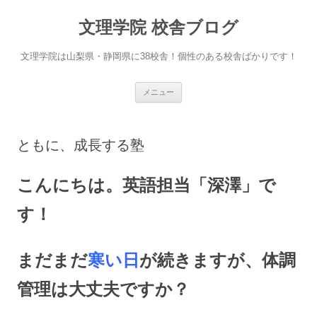
文理学院 校舎ブログ
文理学院は山梨県・静岡県に38校舎！個性のある校舎ばかりです！
コ
メニュー
ン
テ
ン
ツ
へ
ともに、成長する塾
ス
キ
ッ
プ
こんにちは。英語担当「深澤」で
す！
まだまだ
寒い日
が続きますが、体調
管理は大丈夫ですか？