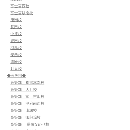
富士宮西校
富士宮駅南校
唐瀬校
長田校
中原校
豊田校
羽鳥校
安西校
鷹匠校
月見校
◆高等部◆
高等部 都留本部校
高等部 大月校
高等部 富士吉田校
高等部 甲府南西校
高等部 山城校
高等部 御殿場校
高等部 長泉なめり校