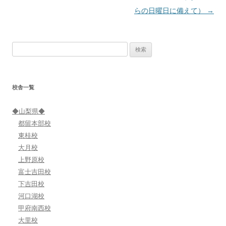
稿
らの日曜日に備えて）
→
ナ
ビ
検
ゲ
索:
ー
シ
校舎一覧
ョ
ン
◆山梨県◆
都留本部校
東桂校
大月校
上野原校
富士吉田校
下吉田校
河口湖校
甲府南西校
大里校