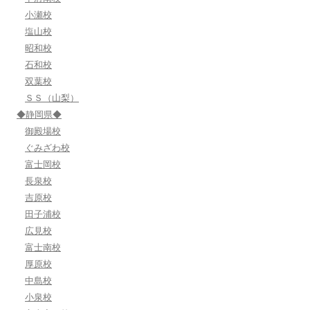
小瀬校
塩山校
昭和校
石和校
双葉校
ＳＳ（山梨）
◆静岡県◆
御殿場校
ぐみざわ校
富士岡校
長泉校
吉原校
田子浦校
広見校
富士南校
厚原校
中島校
小泉校