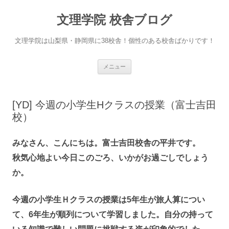
文理学院 校舎ブログ
文理学院は山梨県・静岡県に38校舎！個性のある校舎ばかりです！
コ
メニュー
ン
テ
ン
ツ
へ
[YD] 今週の小学生Hクラスの授業（富士吉田
ス
キ
校）
ッ
プ
みなさん、こんにちは。富士吉田校舎の平井です。
秋気心地よい今日このごろ、いかがお過ごしでしょう
か。
今週の小学生Ｈクラスの授業は5年生が旅人算につい
て、6年生が順列について学習しました。自分の持って