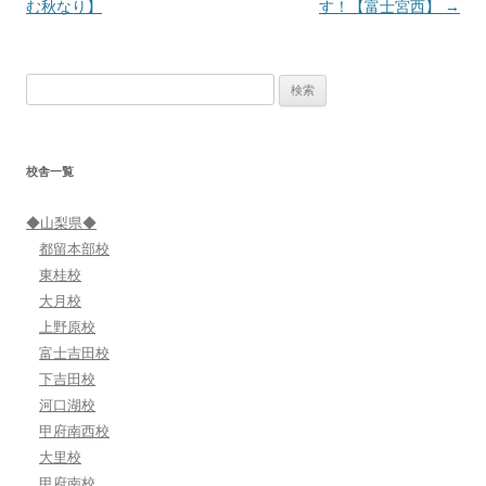
稿
む秋なり】
す！【富士宮西】
→
ナ
ビ
検
ゲ
索:
ー
シ
校舎一覧
ョ
ン
◆山梨県◆
都留本部校
東桂校
大月校
上野原校
富士吉田校
下吉田校
河口湖校
甲府南西校
大里校
甲府南校