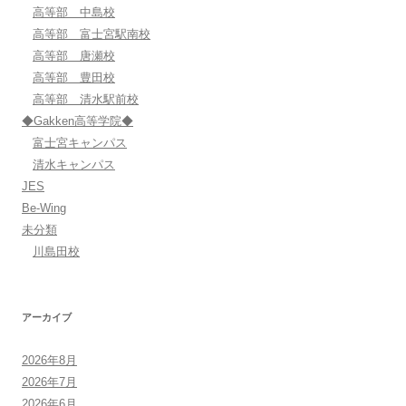
高等部 中島校
高等部 富士宮駅南校
高等部 唐瀬校
高等部 豊田校
高等部 清水駅前校
◆Gakken高等学院◆
富士宮キャンパス
清水キャンパス
JES
Be-Wing
未分類
川島田校
アーカイブ
2026年8月
2026年7月
2026年6月