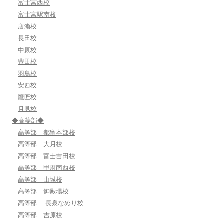
富士宮西校
富士宮駅南校
唐瀬校
長田校
中原校
豊田校
羽鳥校
安西校
鷹匠校
月見校
◆高等部◆
高等部 都留本部校
高等部 大月校
高等部 富士吉田校
高等部 甲府南西校
高等部 山城校
高等部 御殿場校
高等部 長泉なめり校
高等部 吉原校