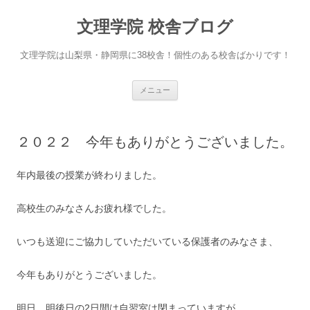
文理学院 校舎ブログ
文理学院は山梨県・静岡県に38校舎！個性のある校舎ばかりです！
コ
メニュー
ン
テ
ン
ツ
へ
２０２２ 今年もありがとうございました。
ス
キ
ッ
プ
年内最後の授業が終わりました。
高校生のみなさんお疲れ様でした。
いつも送迎にご協力していただいている保護者のみなさま、
今年もありがとうございました。
明日、明後日の2日間は自習室は閉まっていますが、