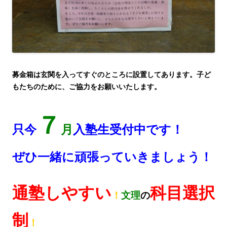
募金箱は玄関を入ってすぐのところに設置してあります。子ど
もたちのために、ご協力をお願いいたします。
７
只今
月
入塾生受付中です！
ぜひ一緒に頑張っていきましょう！
通塾しやすい
科目選択
！
文理
の
制
！