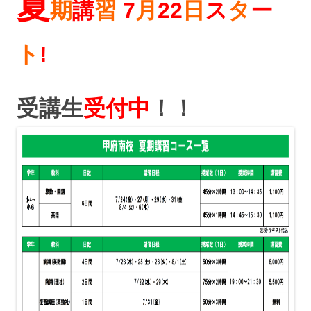
夏
期
講
習
7
月
22
日
ス
タ
ー
ト
!
受講生
受付中
！！