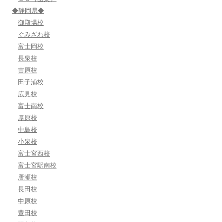
◆静岡県◆
御殿場校
ぐみざわ校
富士岡校
長泉校
吉原校
田子浦校
広見校
富士南校
厚原校
中島校
小泉校
富士宮西校
富士宮駅南校
唐瀬校
長田校
中原校
豊田校