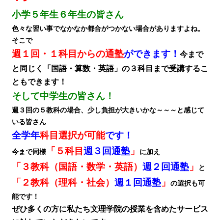
小学５年生６年生の皆さん
色々な習い事でなかなか都合がつかない場合がありますよね。
そこで
週１回・１科目からの通塾
ができます！
今まで
と同じく「国語・算数・英語」の３科目まで受講するこ
ともできます！
そして中学生の皆さん！
週３回の５教科の場合、少し負担が大きいかな～～～と感じて
いる皆さん
全学年
科目選択が可能
です
！
「５科目
週３回通塾
」
今まで同様
に加え
「３教科（国語・数学・英語）
週２回通塾
」
と
「２教科（理科・社会）
週１回通塾
」
の選択も可
能です！
ぜひ多くの方に私たち文理学院の授業を含めたサービス