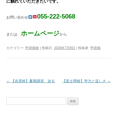
に触れていただきたいです。
055-222-5068
お問い合わせ
ホームページ
または、
から
カテゴリー:
甲府南校
| 投稿日:
2026年7月8日
|
投稿者:
甲府南
投
←
【吉原校】夏期講習、迫る
【富士岡校】学力と逞しさ
→
稿
ナ
検
ビ
索:
ゲ