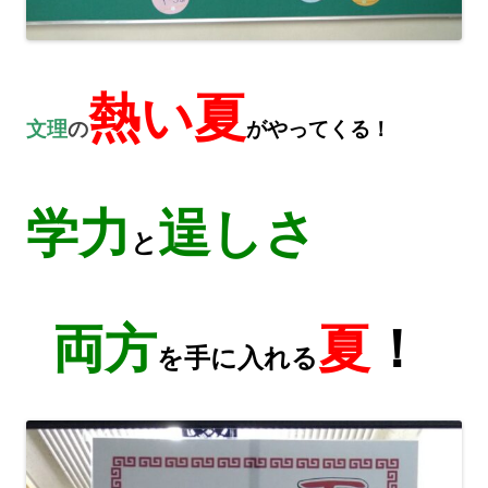
熱い夏
文理
の
がやってくる！
学力
逞しさ
と
両方
夏
！
を手に入れる