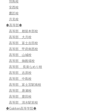
羽鳥校
安西校
鷹匠校
月見校
◆高等部◆
高等部 都留本部校
高等部 大月校
高等部 富士吉田校
高等部 甲府南西校
高等部 山城校
高等部 御殿場校
高等部 長泉なめり校
高等部 吉原校
高等部 中島校
高等部 富士宮駅南校
高等部 唐瀬校
高等部 豊田校
高等部 清水駅前校
◆Gakken高等学院◆