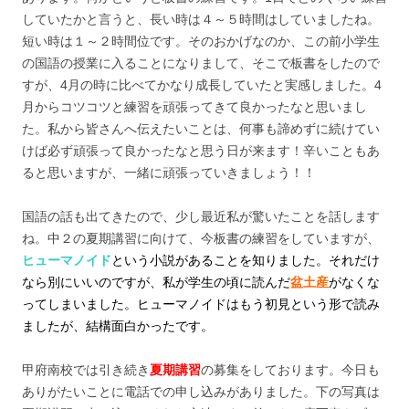
していたかと言うと、長い時は４～５時間はしていましたね。
短い時は１～２時間位です。そのおかげなのか、この前小学生
の国語の授業に入ることになりまして、そこで板書をしたので
すが、4月の時に比べてかなり成長していたと実感しました。4
月からコツコツと練習を頑張ってきて良かったなと思いまし
た。私から皆さんへ伝えたいことは、何事も諦めずに続けてい
けば必ず頑張って良かったなと思う日が来ます！辛いこともあ
ると思いますが、一緒に頑張っていきましょう！！
国語の話も出てきたので、少し最近私が驚いたことを話します
ね。中２の夏期講習に向けて、今板書の練習をしていますが、
ヒューマノイド
という小説があることを知りました。それだけ
なら別にいいのですが、私が学生の頃に読んだ
盆土産
がなくな
ってしまいました。ヒューマノイドはもう初見という形で読み
ましたが、結構面白かったです。
甲府南校では引き続き
夏期講習
の募集をしております。今日も
ありがたいことに電話での申し込みがありました。下の写真は