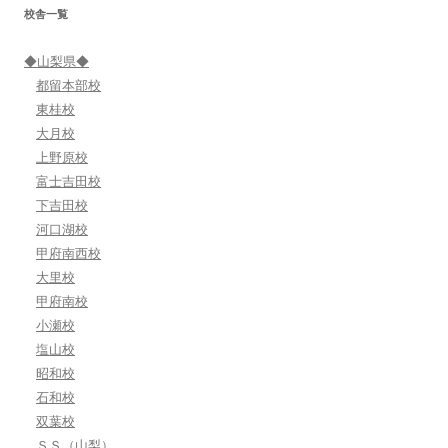
ー
校舎一覧
シ
ョ
◆山梨県◆
ン
都留本部校
東桂校
大月校
上野原校
富士吉田校
下吉田校
河口湖校
甲府南西校
大里校
甲府南校
小瀬校
塩山校
昭和校
石和校
双葉校
ＳＳ（山梨）