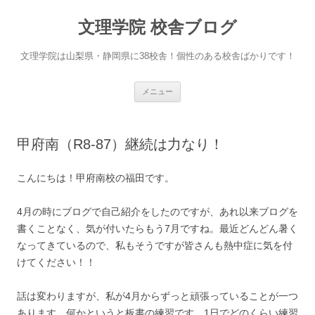
文理学院 校舎ブログ
文理学院は山梨県・静岡県に38校舎！個性のある校舎ばかりです！
コ
メニュー
ン
テ
ン
ツ
へ
甲府南（R8-87）継続は力なり！
ス
キ
ッ
プ
こんにちは！甲府南校の福田です。
4月の時にブログで自己紹介をしたのですが、あれ以来ブログを
書くことなく、気が付いたらもう7月ですね。最近どんどん暑く
なってきているので、私もそうですが皆さんも熱中症に気を付
けてください！！
話は変わりますが、私が4月からずっと頑張っていることが一つ
あります。何かというと板書の練習です。1日でどのくらい練習