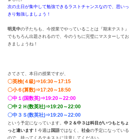
次の土日が集中して勉強できるラストチャンスなので、思いっ
きり勉強しましょう！
明見中
の子たちも、今授業でやっていることは『期末テスト』
で
もちろん
出題されるので、今のうちに完璧にマスターしてお
きましょうね！
さてさて、本日の授業ですが、
〇英検(４級)⇒16:30～17:15
〇小６(算数)⇒17:20～18:50
〇中１(国数英)⇒19:20～22:00
〇中２Ｈ(数英社)⇒19:20～22:00
〇中３Ｓ(数英社)⇒19:20～22:00
という予定になっています。
中２＆中３は科目がいつもとちょ
っと違います！
今週は
国語
ではなく、
社会
の予定になっている
ので、持ってくるテキストに注意してください。