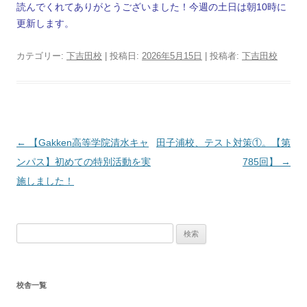
読んでくれてありがとうございました！今週の土日は朝10時に
更新します。
カテゴリー:
下吉田校
| 投稿日:
2026年5月15日
|
投稿者:
下吉田校
投
←
【Gakken高等学院清水キャ
田子浦校、テスト対策①。【第
稿
ンパス】初めての特別活動を実
785回】
→
ナ
施しました！
ビ
ゲ
検
ー
索:
シ
ョ
校舎一覧
ン