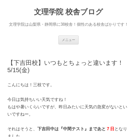
文理学院 校舎ブログ
文理学院は山梨県・静岡県に38校舎！個性のある校舎ばかりです！
コ
メニュー
ン
テ
ン
ツ
へ
【下吉田校】いつもとちょっと違います！
ス
キ
5/15(金)
ッ
プ
こんにちは！三枝です。
今日は気持ちいい天気ですね！
もはや暑いくらいですが、昨日みたいに天気の急変がないとい
いですねー。
それはそうと、
下吉田中は『中間テスト』まであと
７日
となり
ました。