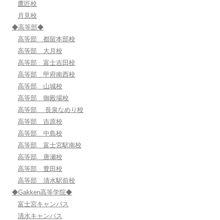
鷹匠校
月見校
◆高等部◆
高等部 都留本部校
高等部 大月校
高等部 富士吉田校
高等部 甲府南西校
高等部 山城校
高等部 御殿場校
高等部 長泉なめり校
高等部 吉原校
高等部 中島校
高等部 富士宮駅南校
高等部 唐瀬校
高等部 豊田校
高等部 清水駅前校
◆Gakken高等学院◆
富士宮キャンパス
清水キャンパス