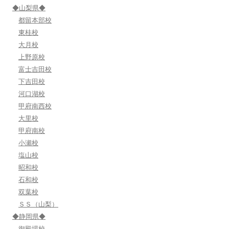
◆山梨県◆
都留本部校
東桂校
大月校
上野原校
富士吉田校
下吉田校
河口湖校
甲府南西校
大里校
甲府南校
小瀬校
塩山校
昭和校
石和校
双葉校
ＳＳ（山梨）
◆静岡県◆
御殿場校