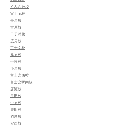
ぐみざわ校
富士岡校
長泉校
吉原校
田子浦校
広見校
富士南校
厚原校
中島校
小泉校
富士宮西校
富士宮駅南校
唐瀬校
長田校
中原校
豊田校
羽鳥校
安西校