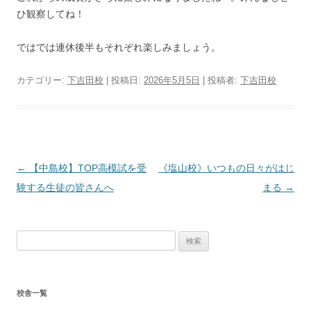
ひ観察してね！
ではでは連休後半もそれぞれ楽しみましょう。
カテゴリー:
下吉田校
| 投稿日:
2026年5月5日
|
投稿者:
下吉田校
投
←
【中島校】TOP高模試を受
《塩山校》いつもの日々がはじ
稿
験する生徒の皆さんへ
まる
→
ナ
ビ
検
ゲ
索:
ー
シ
校舎一覧
ョ