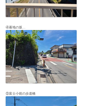
④暮地の坂…
⑤富士小前の歩道橋