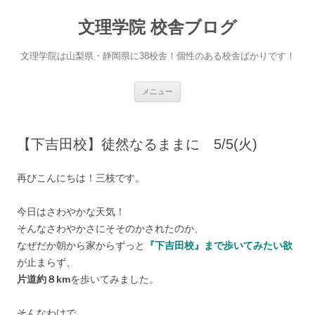
文理学院 校舎ブログ
文理学院は山梨県・静岡県に38校舎！個性のある校舎ばかりです！
コ
メニュー
ン
テ
ン
ツ
へ
【下吉田校】徒然なるままに 5/5(火)
ス
キ
ッ
プ
再びこんにちは！三枝です。
今日はさわやかな天気！
そんなさわやかさにそそのかされたのか、
なぜだか朝から家からずっと
『下吉田校』まで歩いてみたい欲
が止まらず、
片道約８km
を歩いてみました。
そんなわけで、