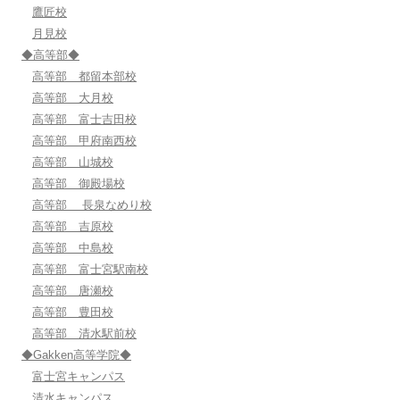
鷹匠校
月見校
◆高等部◆
高等部 都留本部校
高等部 大月校
高等部 富士吉田校
高等部 甲府南西校
高等部 山城校
高等部 御殿場校
高等部 長泉なめり校
高等部 吉原校
高等部 中島校
高等部 富士宮駅南校
高等部 唐瀬校
高等部 豊田校
高等部 清水駅前校
◆Gakken高等学院◆
富士宮キャンパス
清水キャンパス