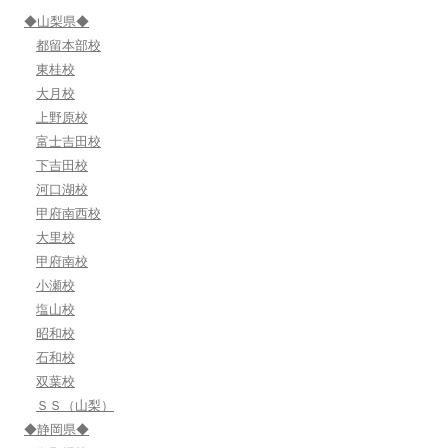
ン
◆山梨県◆
都留本部校
東桂校
大月校
上野原校
富士吉田校
下吉田校
河口湖校
甲府南西校
大里校
甲府南校
小瀬校
塩山校
昭和校
石和校
双葉校
ＳＳ（山梨）
◆静岡県◆