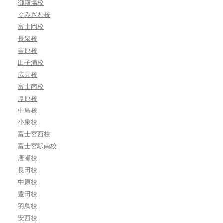
御殿場校
ぐみざわ校
富士岡校
長泉校
吉原校
田子浦校
広見校
富士南校
厚原校
中島校
小泉校
富士宮西校
富士宮駅南校
唐瀬校
長田校
中原校
豊田校
羽鳥校
安西校