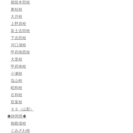
都留本部校
東桂校
大月校
上野原校
富士吉田校
下吉田校
河口湖校
甲府南西校
大里校
甲府南校
小瀬校
塩山校
昭和校
石和校
双葉校
ＳＳ（山梨）
◆静岡県◆
御殿場校
ぐみざわ校