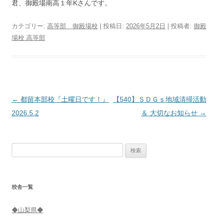
君、御殿場南高１年Kさんです。
カテゴリー:
高等部 御殿場校
| 投稿日:
2026年5月2日
|
投稿者:
御殿
場校 高等部
投
←
都留本部校『土曜日です！』
【540】ＳＤＧｓ地域清掃活動
稿
2026.5.2
＆ 大切なお知らせ
→
ナ
ビ
検
ゲ
索:
ー
シ
校舎一覧
ョ
ン
◆山梨県◆