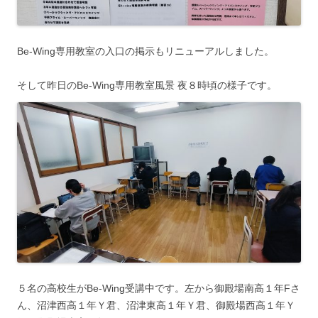
Be-Wing専用教室の入口の掲示もリニューアルしました。
そして昨日のBe-Wing専用教室風景 夜８時頃の様子です。
５名の高校生がBe-Wing受講中です。左から御殿場南高１年Fさ
ん、沼津西高１年Ｙ君、沼津東高１年Ｙ君、御殿場西高１年Ｙ