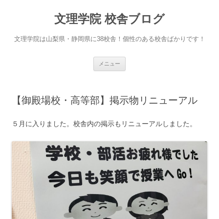
文理学院 校舎ブログ
文理学院は山梨県・静岡県に38校舎！個性のある校舎ばかりです！
コ
メニュー
ン
テ
ン
ツ
へ
【御殿場校・高等部】掲示物リニューアル
ス
キ
ッ
プ
５月に入りました。校舎内の掲示もリニューアルしました。