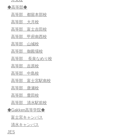
◆高等部◆
高等部 都留本部校
高等部 大月校
高等部 富士吉田校
高等部 甲府南西校
高等部 山城校
高等部 御殿場校
高等部 長泉なめり校
高等部 吉原校
高等部 中島校
高等部 富士宮駅南校
高等部 唐瀬校
高等部 豊田校
高等部 清水駅前校
◆Gakken高等学院◆
富士宮キャンパス
清水キャンパス
JES