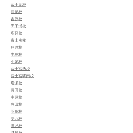
富士岡校
長泉校
吉原校
田子浦校
広見校
富士南校
厚原校
中島校
小泉校
富士宮西校
富士宮駅南校
唐瀬校
長田校
中原校
豊田校
羽鳥校
安西校
鷹匠校
月見校