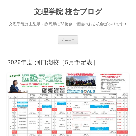
文理学院 校舎ブログ
文理学院は山梨県・静岡県に38校舎！個性のある校舎ばかりです！
コ
メニュー
ン
テ
ン
ツ
へ
2026年度 河口湖校［5月予定表］
ス
キ
ッ
プ