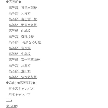
◆高等部◆
高等部 都留本部校
高等部 大月校
高等部 富士吉田校
高等部 甲府南西校
高等部 山城校
高等部 御殿場校
高等部 長泉なめり校
高等部 吉原校
高等部 中島校
高等部 富士宮駅南校
高等部 唐瀬校
高等部 豊田校
高等部 清水駅前校
◆Gakken高等学院◆
富士宮キャンパス
清水キャンパス
JES
Be-Wing