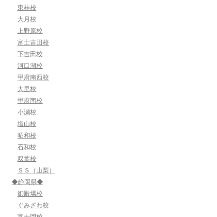
東桂校
大月校
上野原校
富士吉田校
下吉田校
河口湖校
甲府南西校
大里校
甲府南校
小瀬校
塩山校
昭和校
石和校
双葉校
ＳＳ（山梨）
◆静岡県◆
御殿場校
ぐみざわ校
富士岡校