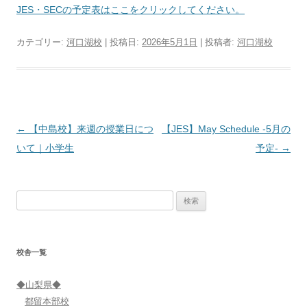
JES・SECの予定表はここをクリックしてください。
カテゴリー:
河口湖校
| 投稿日:
2026年5月1日
|
投稿者:
河口湖校
投
←
【中島校】来週の授業日につ
【JES】May Schedule ‐5月の
稿
いて｜小学生
予定‐
→
ナ
ビ
検
ゲ
索:
ー
シ
校舎一覧
ョ
ン
◆山梨県◆
都留本部校