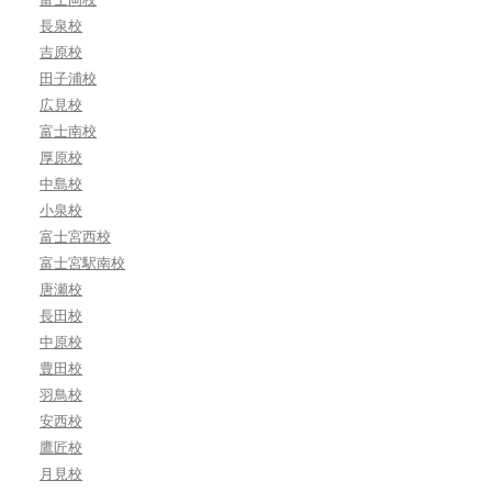
長泉校
吉原校
田子浦校
広見校
富士南校
厚原校
中島校
小泉校
富士宮西校
富士宮駅南校
唐瀬校
長田校
中原校
豊田校
羽鳥校
安西校
鷹匠校
月見校