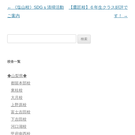
投
←
《塩山校》SDGｓ清掃活動
【鷹匠校】６年生クラス好評で
稿
ご案内
す！
→
ナ
ビ
検
ゲ
索:
ー
シ
校舎一覧
ョ
ン
◆山梨県◆
都留本部校
東桂校
大月校
上野原校
富士吉田校
下吉田校
河口湖校
甲府南西校