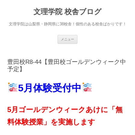
文理学院 校舎ブログ
文理学院は山梨県・静岡県に38校舎！個性のある校舎ばかりです！
コ
メニュー
ン
テ
ン
ツ
へ
豊田校R8-44【豊田校ゴールデンウィーク中
ス
キ
予定】
ッ
プ
5月体験
受付中
5月ゴールデンウィークあけに「無
料体験授業」を実施します