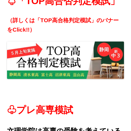
♤「TOP高合否判定模試」
（詳しくは「TOP高合格判定模試」のバナー
をClick!!）
♧プレ高専模試
文理学院は高専の受験を考えている