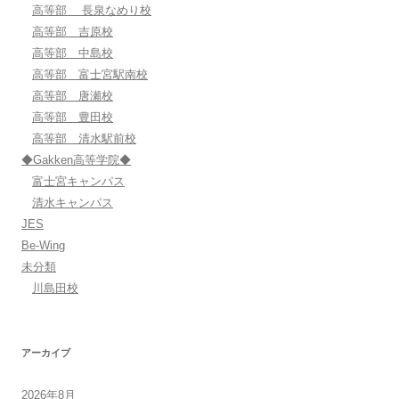
高等部 長泉なめり校
高等部 吉原校
高等部 中島校
高等部 富士宮駅南校
高等部 唐瀬校
高等部 豊田校
高等部 清水駅前校
◆Gakken高等学院◆
富士宮キャンパス
清水キャンパス
JES
Be-Wing
未分類
川島田校
アーカイブ
2026年8月