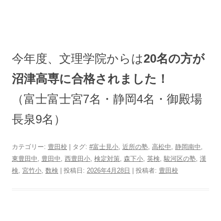
今年度、文理学院からは
20名の方が
沼津高専に合格されました！
（富士富士宮7名・静岡4名・御殿場
長泉9名）
カテゴリー:
豊田校
| タグ:
#富士見小
,
近所の塾
,
高松中
,
静岡南中
,
東豊田中
,
豊田中
,
西豊田小
,
検定対策
,
森下小
,
英検
,
駿河区の塾
,
漢
検
,
宮竹小
,
数検
| 投稿日:
2026年4月28日
|
投稿者:
豊田校