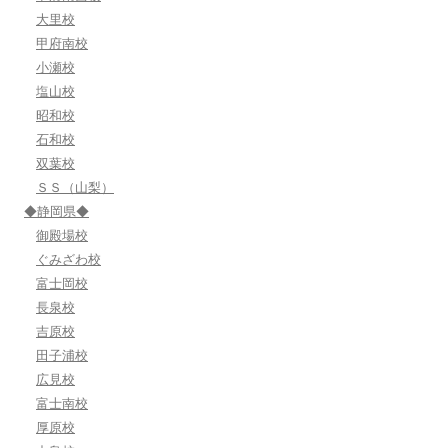
大里校
甲府南校
小瀬校
塩山校
昭和校
石和校
双葉校
ＳＳ（山梨）
◆静岡県◆
御殿場校
ぐみざわ校
富士岡校
長泉校
吉原校
田子浦校
広見校
富士南校
厚原校