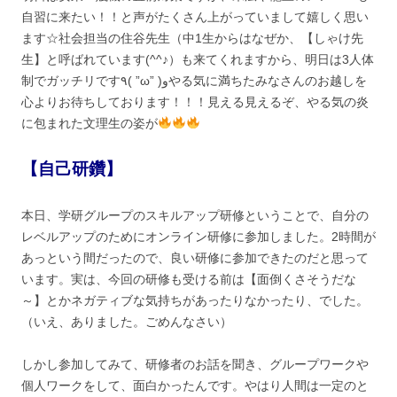
自習に来たい！！と声がたくさん上がっていまして嬉しく思い
ます☆社会担当の住谷先生（中1生からはなぜか、【しゃけ先
生】と呼ばれています(^^♪）も来てくれますから、明日は3人体
制でガッチリです٩( ”ω” )وやる気に満ちたみなさんのお越しを
心よりお待ちしております！！！見える見えるぞ、やる気の炎
に包まれた文理生の姿が
【自己研鑽】
本日、学研グループのスキルアップ研修ということで、自分の
レベルアップのためにオンライン研修に参加しました。2時間が
あっという間だったので、良い研修に参加できたのだと思って
います。実は、今回の研修も受ける前は【面倒くさそうだな
～】とかネガティブな気持ちがあったりなかったり、でした。
（いえ、ありました。ごめんなさい）
しかし参加してみて、研修者のお話を聞き、グループワークや
個人ワークをして、面白かったんです。やはり人間は一定のと