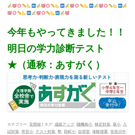
今年もやってきました！！
明日の学力診断テスト
★（通称：あすがく）
カテゴリー:
安西校
| タグ:
成績アップ
,
賤機南小
,
検定対策
,
葵小
,
入
試対策
,
井宮小
,
テスト対策
,
塾
,
田町小
,
自習室
,
体験授業
,
安倍川中
,