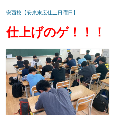
安西校【安東末広仕上日曜日】
仕上げのゲ！！！