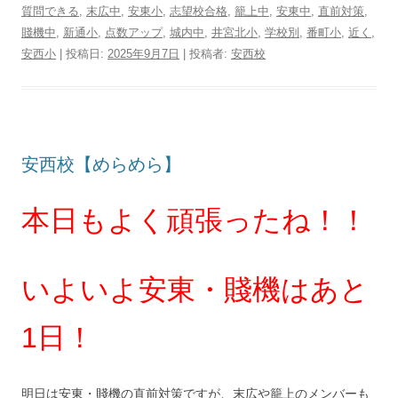
質問できる
,
末広中
,
安東小
,
志望校合格
,
籠上中
,
安東中
,
直前対策
,
賤機中
,
新通小
,
点数アップ
,
城内中
,
井宮北小
,
学校別
,
番町小
,
近く
,
安西小
| 投稿日:
2025年9月7日
|
投稿者:
安西校
安西校【めらめら】
本日もよく頑張ったね！！
いよいよ安東・賤機はあと
1日！
明日は安東・賤機の直前対策ですが、末広や籠上のメンバーも