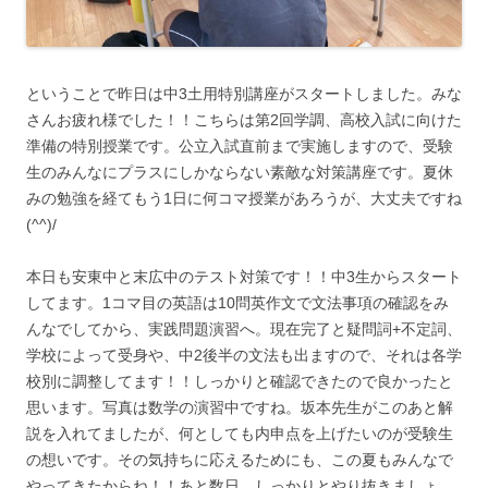
ということで昨日は中3土用特別講座がスタートしました。みな
さんお疲れ様でした！！こちらは第2回学調、高校入試に向けた
準備の特別授業です。公立入試直前まで実施しますので、受験
生のみんなにプラスにしかならない素敵な対策講座です。夏休
みの勉強を経てもう1日に何コマ授業があろうが、大丈夫ですね
(^^)/
本日も安東中と末広中のテスト対策です！！中3生からスタート
してます。1コマ目の英語は10問英作文で文法事項の確認をみ
んなでしてから、実践問題演習へ。現在完了と疑問詞+不定詞、
学校によって受身や、中2後半の文法も出ますので、それは各学
校別に調整してます！！しっかりと確認できたので良かったと
思います。写真は数学の演習中ですね。坂本先生がこのあと解
説を入れてましたが、何としても内申点を上げたいのが受験生
の想いです。その気持ちに応えるためにも、この夏もみんなで
やってきたからね！！あと数日、しっかりとやり抜きましょ