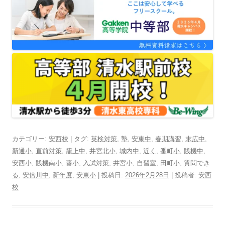
カテゴリー:
安西校
| タグ:
英検対策
,
塾
,
安東中
,
春期講習
,
末広中
,
新通小
,
直前対策
,
籠上中
,
井宮北小
,
城内中
,
近く
,
番町小
,
賎機中
,
安西小
,
賎機南小
,
葵小
,
入試対策
,
井宮小
,
自習室
,
田町小
,
質問でき
る
,
安倍川中
,
新年度
,
安東小
| 投稿日:
2026年2月28日
|
投稿者:
安西
校