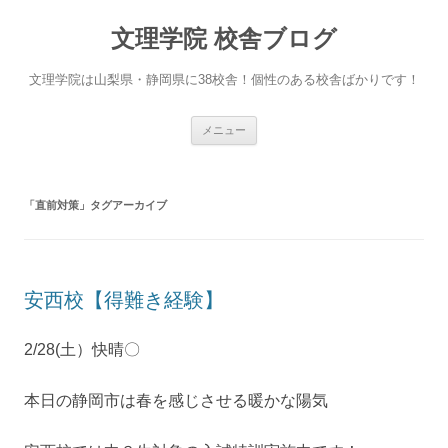
文理学院 校舎ブログ
文理学院は山梨県・静岡県に38校舎！個性のある校舎ばかりです！
コ
メニュー
ン
テ
ン
ツ
へ
「
直前対策
」タグアーカイブ
ス
キ
ッ
プ
安西校【得難き経験】
2/28(土）快晴〇
本日の静岡市は春を感じさせる暖かな陽気