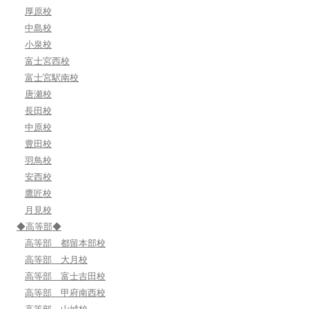
厚原校
中島校
小泉校
富士宮西校
富士宮駅南校
唐瀬校
長田校
中原校
豊田校
羽鳥校
安西校
鷹匠校
月見校
◆高等部◆
高等部 都留本部校
高等部 大月校
高等部 富士吉田校
高等部 甲府南西校