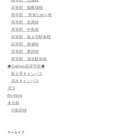
高等部 山城校
高等部 御殿場校
高等部 長泉なめり校
高等部 吉原校
高等部 中島校
高等部 富士宮駅南校
高等部 唐瀬校
高等部 豊田校
高等部 清水駅前校
◆Gakken高等学院◆
富士宮キャンパス
清水キャンパス
JES
Be-Wing
未分類
川島田校
アーカイブ