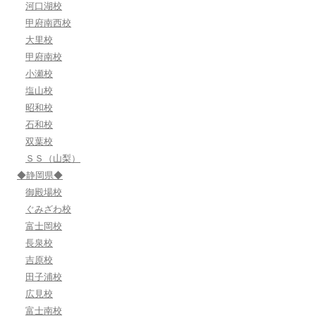
河口湖校
甲府南西校
大里校
甲府南校
小瀬校
塩山校
昭和校
石和校
双葉校
ＳＳ（山梨）
◆静岡県◆
御殿場校
ぐみざわ校
富士岡校
長泉校
吉原校
田子浦校
広見校
富士南校