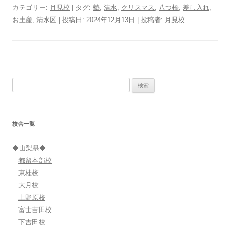
カテゴリー:
月見校
| タグ:
塾
,
清水
,
クリスマス
,
八つ橋
,
差し入れ
,
お土産
,
清水区
| 投稿日:
2024年12月13日
|
投稿者:
月見校
検
索:
校舎一覧
◆山梨県◆
都留本部校
東桂校
大月校
上野原校
富士吉田校
下吉田校