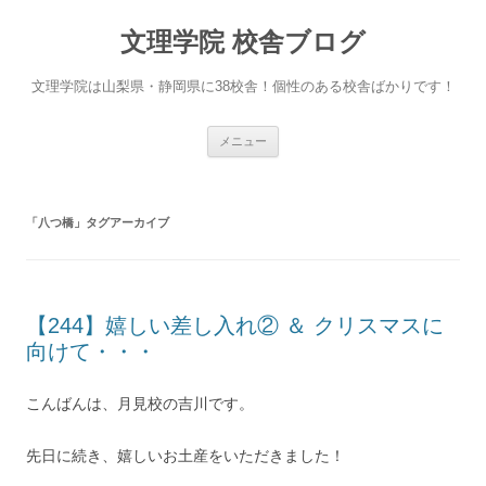
文理学院 校舎ブログ
文理学院は山梨県・静岡県に38校舎！個性のある校舎ばかりです！
コ
メニュー
ン
テ
ン
ツ
へ
「
八つ橋
」タグアーカイブ
ス
キ
ッ
プ
【244】嬉しい差し入れ② ＆ クリスマスに
向けて・・・
こんばんは、月見校の吉川です。
先日に続き、嬉しいお土産をいただきました！