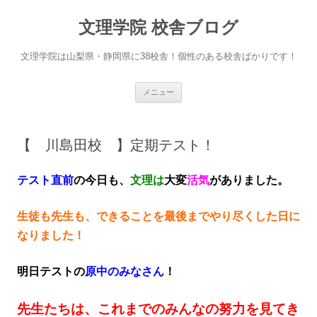
文理学院 校舎ブログ
文理学院は山梨県・静岡県に38校舎！個性のある校舎ばかりです！
コ
メニュー
ン
テ
ン
ツ
へ
【 川島田校 】定期テスト！
ス
キ
ッ
プ
テスト直前
の今日も、
文理は
大変
活気
がありました。
生徒も先生も、できることを最後までやり尽くした日に
なりました！
明日テストの
原中のみなさん
！
先生たちは、これまでのみんなの努力を見てき