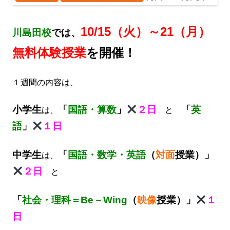
10
/15（火）～21（月）
川島田校
では、
無料体験授業
を開催！
１週間の内容は、
小学生
「
国語・算数
」
２日
「
英
は、
と
語
」
１日
中学生
「
国語・数学・英語
（
対面
授業）」
は、
２日
と
「
社会・理科＝Be－Wing
（
映像
授業）」
１
日