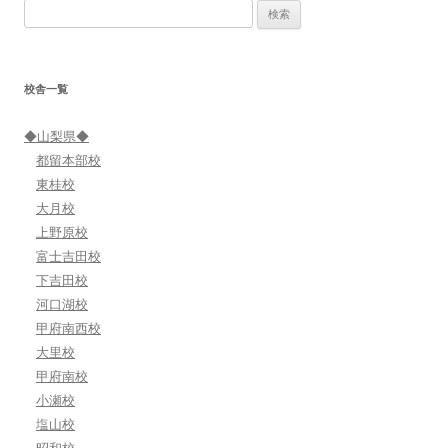
検
ゲ
索:
ー
シ
校舎一覧
ョ
ン
◆山梨県◆
都留本部校
東桂校
大月校
上野原校
富士吉田校
下吉田校
河口湖校
甲府南西校
大里校
甲府南校
小瀬校
塩山校