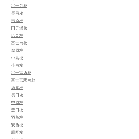
富士岡校
長泉校
吉原校
田子浦校
広見校
富士南校
厚原校
中島校
小泉校
富士宮西校
富士宮駅南校
唐瀬校
長田校
中原校
豊田校
羽鳥校
安西校
鷹匠校