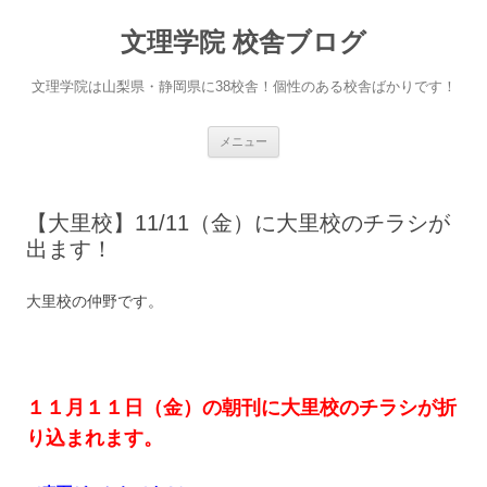
文理学院 校舎ブログ
文理学院は山梨県・静岡県に38校舎！個性のある校舎ばかりです！
コ
メニュー
ン
テ
ン
ツ
へ
【大里校】11/11（金）に大里校のチラシが
ス
キ
出ます！
ッ
プ
大里校の仲野です。
１１月１１日（金）の朝刊に大里校のチラシが折
り込まれます。