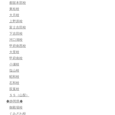
都留本部校
東桂校
大月校
上野原校
富士吉田校
下吉田校
河口湖校
甲府南西校
大里校
甲府南校
小瀬校
塩山校
昭和校
石和校
双葉校
ＳＳ（山梨）
◆静岡県◆
御殿場校
ぐみざわ校