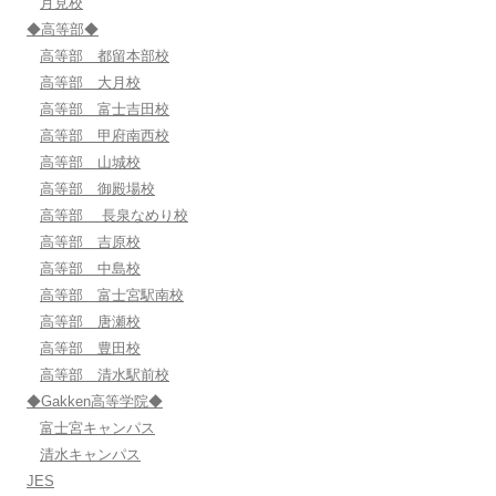
月見校
◆高等部◆
高等部 都留本部校
高等部 大月校
高等部 富士吉田校
高等部 甲府南西校
高等部 山城校
高等部 御殿場校
高等部 長泉なめり校
高等部 吉原校
高等部 中島校
高等部 富士宮駅南校
高等部 唐瀬校
高等部 豊田校
高等部 清水駅前校
◆Gakken高等学院◆
富士宮キャンパス
清水キャンパス
JES