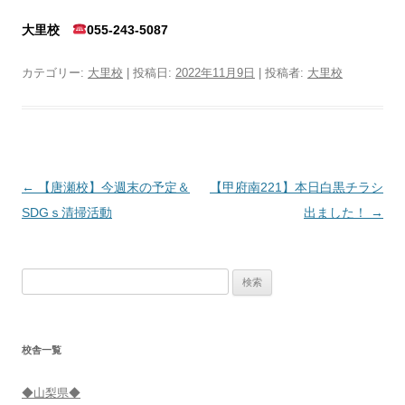
大里校
055-243-5087
カテゴリー:
大里校
| 投稿日:
2022年11月9日
|
投稿者:
大里校
投
←
【唐瀬校】今週末の予定＆
【甲府南221】本日白黒チラシ
稿
SDGｓ清掃活動
出ました！
→
ナ
ビ
検
ゲ
索:
ー
シ
校舎一覧
ョ
ン
◆山梨県◆