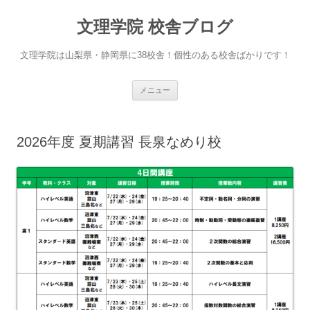
文理学院 校舎ブログ
文理学院は山梨県・静岡県に38校舎！個性のある校舎ばかりです！
コ
メニュー
ン
テ
ン
ツ
へ
2026年度 夏期講習 長泉なめり校
ス
キ
ッ
プ