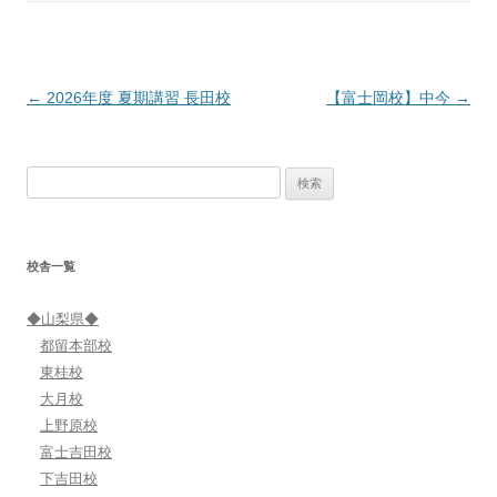
投
←
2026年度 夏期講習 長田校
【富士岡校】中今
→
稿
ナ
検
ビ
索:
ゲ
ー
校舎一覧
シ
ョ
◆山梨県◆
ン
都留本部校
東桂校
大月校
上野原校
富士吉田校
下吉田校