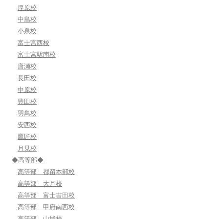
厚原校
中島校
小泉校
富士宮西校
富士宮駅南校
唐瀬校
長田校
中原校
豊田校
羽鳥校
安西校
鷹匠校
月見校
◆高等部◆
高等部 都留本部校
高等部 大月校
高等部 富士吉田校
高等部 甲府南西校
高等部 山城校