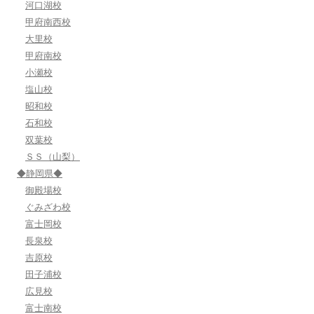
河口湖校
甲府南西校
大里校
甲府南校
小瀬校
塩山校
昭和校
石和校
双葉校
ＳＳ（山梨）
◆静岡県◆
御殿場校
ぐみざわ校
富士岡校
長泉校
吉原校
田子浦校
広見校
富士南校