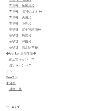
高等部 御殿場校
高等部 長泉なめり校
高等部 吉原校
高等部 中島校
高等部 富士宮駅南校
高等部 唐瀬校
高等部 豊田校
高等部 清水駅前校
◆Gakken高等学院◆
富士宮キャンパス
清水キャンパス
JES
Be-Wing
未分類
川島田校
アーカイブ