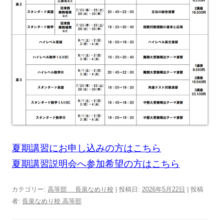
夏期講習にお申し込みの方はこちら
夏期講習説明会へ参加希望の方はこちら
カテゴリー:
高等部 長泉なめり校
| 投稿日:
2026年5月22日
|
投稿
者:
長泉なめり校 高等部