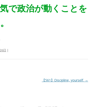
気で政治が動くことを
す。
。
26日
|
【561】Discipline, yourself.
→