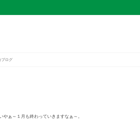
コ
ン
舎ブログ
テ
ン
ツ
へ
ス
！
キ
ッ
プ
。いやぁ～１月も終わっていきますなぁ～。