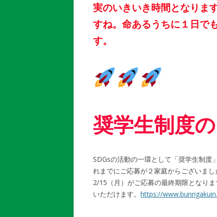
実のいきいき時間となりま
すね。命あるうちに１日で
す。
奨学生制度の
SDGsの活動の一環として「奨学生制
れまでにご応募が２家庭からございまし
2/15（月）がご応募の最終期限となり
いただけます。
https://www.bunrigakui