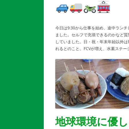
今日は9:30から仕事を始め、途中ラン
ました。セルフで充填できるのかなど質
していました。日・祝・年末年始以外は
れるとのこと。FCVが増え、水素ステ
地球環境に優し