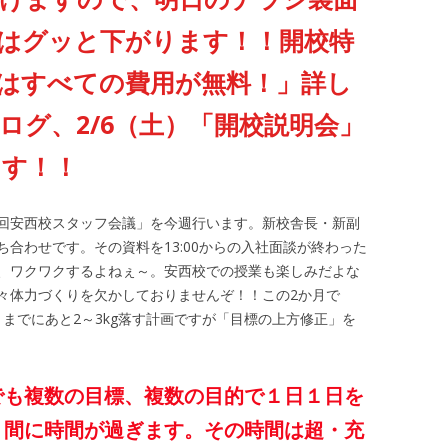
はグッと下がります！！開校特
はすべての費用が無料！」詳し
ブログ、2/6（土）「開校説明会」
ます！！
回安西校スタッフ会議」を今週行います。新校舎長・新副
合わせです。その資料を13:00からの入社面談が終わった
、ワクワクするよねぇ～。安西校での授業も楽しみだよな
々体力づくりを欠かしておりませんぞ！！この2か月で
（金）までにあと2～3kg落す計画ですが「目標の上方修正」を
でも複数の目標、複数の目的で１日１日を
う間に時間が過ぎます。その時間は超・充