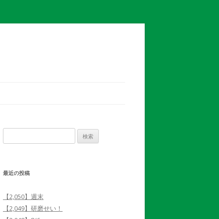
検
索:
最近の投稿
【2,050】週末
【2,049】研磨せい！