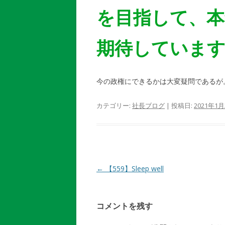
を目指して、本
期待していま
今の政権にできるかは大変疑問であるが
カテゴリー:
社長ブログ
| 投稿日:
2021年1月
投
←
【559】Sleep well
稿
ナ
コメントを残す
ビ
ゲ