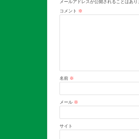
メールアドレスが公開されることはあり
ー
コメント
※
シ
ョ
ン
名前
※
メール
※
サイト