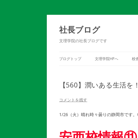
社長ブログ
文理学院の社長ブログです
ブログトップ
文理学院HPへ
校
【560】潤いある生活を
コメントを残す
1/26（火）晴れ時々曇りの静岡市です
安西校情報⑪