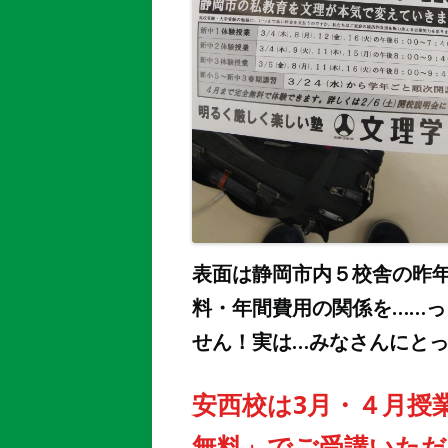
表面は静岡市内５校舎の昨年
料・年間費用の関係を……
せん！実は…みなさんにとっ
安西校は3月・４月授
無料」でご受講いただ