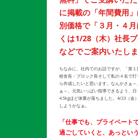
に掲載の「年間費用」
別価格で「３月・４月
くは1/28（木）社長
などでご案内いたし
ちなみに、社内でのお話ですが、「第１
校舎長・ブロック長そして私の４名で打ち
ら作成したいと思います。なんかさぁ～
ぁ～。元気いっぱい指導できるよう、日
4.5kgほど体重が落ちました。4/23
しようかなぁ。
「仕事でも、プライベート
過ごしていくと、あっとい