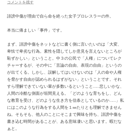
コメントを残す
誹謗中傷が理由で自ら命を絶った女子プロレスラーの件。
本当に痛ましい「事件」です。
まず、誹謗中傷をネットなどに書く側に言いたいのは「大変、
卑怯で卑劣な行為。素性を隠してしか意見を言えないところが
恥ずかしい」ということ。中３の公民で「人権」についてレク
チャーするが、その中に「言論の自由、表現の自由」というの
が出てくる。しかし、誤解してはいけないのは「人の命や人権
を脅かす自由が認められるはずがない」ということです。それ
すら理解できていない輩が多数いるということ……悲しいかな、
人間の冷酷な側面が垣間見える。「どのような育ちをし、どん
な教育を受け、どのような生き方を信条としているのか……」私
にはこのような行為をする人間を１㎜たりとも理解できません
ね。そもそも、他人のことにそこまで興味を持ち、誹謗中傷を
書き込む時間があることが、ある意味凄いと思います。暇だな
ぁと。