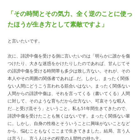
「その時間とその気力、全く逆のことに使っ
たほうが生き方として素敵ですよ」
と言いたいです。
次に、誹謗中傷を受ける側に言いたいのは「明らかに誰かを傷
つけたり、大きな迷惑をかけたりしたのであれば、甘んじてそ
の誹謗中傷を受ける時間帯も多少は致し方ない。それが、その
本人やその周囲の関係者であれば…だ。しかし、まったく関係
ない人間にどうこう言われる筋合いはない。まったく関係ない
人間からの誹謗中傷は、それを言ってくる（書いてくる）人間
に対して、そのような育ちだから仕方ない、可哀そうな暇人
だ…と受け流そう」ということ。私も51年間生きてきたので、
誹謗中傷を受けたことも無くはないです。まったく関係ない輩
に。しかし、自身の性格とそういうことに興味がないことなど
から、悩むこともなくここまで生きてきました。結局、言う人
は言うし、言う人はその程度の人間性の持ち主。