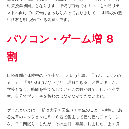
対策授業初回」となります。準備は万端です！いつもの通りテ
ストへ向けての気合はきっちり入っておりまして……羽鳥校の塾
生諸君も明らかにやる気満々です。
パソコン・ゲーム増 ８
割
日経新聞に休校中の小学生が……という記事。「うん、よくわか
る！」、「良いわけはないけど、理解できる」と思いました。
学校もなく、時間を持て余していたこの数か月で、しかも小学
生。自分でブレーキを踏むのはなかなかできないよね。
ゲームといえば……私は大学１回生（１年生のこと）の時に、あ
る先輩のマンションに５～６名で集まって夜な夜なファミコン
を。３日間嵌りましたが、その翌日「卒業」しました。よく覚