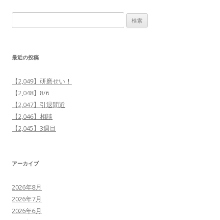
稿
検
ナ
索:
ビ
ゲ
最近の投稿
ー
シ
【2,049】研磨せい！
ョ
【2,048】8/6
ン
【2,047】引退間近
【2,046】相談
【2,045】3週目
アーカイブ
2026年8月
2026年7月
2026年6月