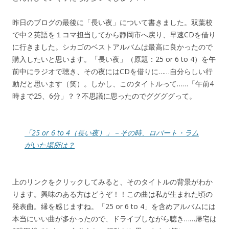
昨日のブログの最後に「長い夜」について書きました。双葉校
で中２英語を１コマ担当してから静岡市へ戻り、早速CDを借り
に行きました。シカゴのベストアルバムは最高に良かったので
購入したいと思います。「長い夜」（原題：25 or 6 to 4）を午
前中にラジオで聴き、その夜にはCDを借りに……自分らしい行
動だと思います（笑）。しかし、このタイトルって……「午前4
時まで25、6分」？？不思議に思ったのでググググって。
「25 or 6 to 4（長い夜）」－その時、ロバート・ラム
がいた場所は？
上のリンクをクリックしてみると、そのタイトルの背景がわか
ります。興味のある方はどうぞ！！この曲は私が生まれた頃の
発表曲。縁を感じますね。「25 or 6 to 4」を含めアルバムには
本当にいい曲が多かったので、ドライブしながら聴き……帰宅は