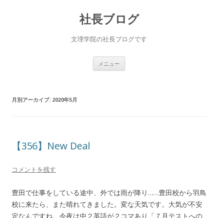
社長ブログ
文理学院の社長ブログです
コ
メニュー
ン
テ
ン
ツ
へ
月別アーカイブ:
2020年5月
ス
キ
ッ
プ
【356】New Deal
コメントを残す
豊田で仕事をしている途中、外では雨が降り……豊田校から羽鳥
校に来たら、また晴れてきました。変な天気です。大気が不安
定なんですね。今夜は中２英語が２コマあり「７月テストへの