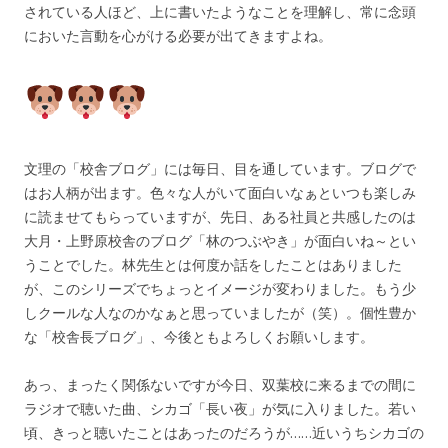
されている人ほど、上に書いたようなことを理解し、常に念頭
においた言動を心がける必要が出てきますよね。
文理の「校舎ブログ」には毎日、目を通しています。ブログで
はお人柄が出ます。色々な人がいて面白いなぁといつも楽しみ
に読ませてもらっていますが、先日、ある社員と共感したのは
大月・上野原校舎のブログ「林のつぶやき」が面白いね～とい
うことでした。林先生とは何度か話をしたことはありました
が、このシリーズでちょっとイメージが変わりました。もう少
しクールな人なのかなぁと思っていましたが（笑）。個性豊か
な「校舎長ブログ」、今後ともよろしくお願いします。
あっ、まったく関係ないですが今日、双葉校に来るまでの間に
ラジオで聴いた曲、シカゴ「長い夜」が気に入りました。若い
頃、きっと聴いたことはあったのだろうが……近いうちシカゴの