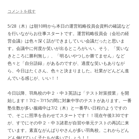
コメントを残す
5/28（木）は朝10時から本日の運営戦略役員会資料の確認など
を行いながらお仕事スタートです。運営戦略役員会（会社の経
営会議）は色々深く話ができましていい会議だったと思いま
す。会議中に何度か笑いが出るところがいい。そう、「笑いな
きところに勝利無し」、「明るいやつしか勝てません」など
色々と「自分語録」があるのですが、適度な笑いもありなが
ら、今日はたくさん、色々と決まりました。社業がどんどん進
んでいる感じが、いい！！
今日以降、羽鳥校の中２・中３英語は「テスト対策授業」を開
始します！7/2～7/15の間に対象中学のテストがあります。一番
塾生数が多い服織中は7/2（木）と一番早い日程のようですの
で、そこに照準を合わせてスタートです！！現在午後3:30です
が、すでにその中２・中３諸君が自習や単元テストの再試に来
ています。素直ながんばりやさんが多い羽鳥校。これからどん
どん伸びていく子たちが多いでしょう！！