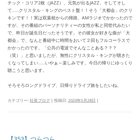
チック・コリア2枚（JAZZ）、元気が出るJAZZ、そしてそし
て……クリスタル・キングのベスト盤！！そう「大都会」のクリ
キンです！！実は双葉校からの帰路、AMラジオでかかったので
すが、その番組のパーソナリティーの女性が私と同世代みたい
で、昨日が誕生日だったそうです。その彼女が好きな曲が「大
都会」で、なんと番組中に時間をおいて２回もフルコーラスで
かかったのです。「公共の電波でそんなことある？？？
（笑）」と思いましたが、無性にクリスタル・キングが聴きた
くなってしまい……いやぁ～楽しみです。今日の帰りにゆっくり
聴こうと思います。
そろそろロングドライブ、日帰りドライブ旅をしたいね。
カテゴリー:
社長ブログ
| 投稿日:
2020年5月28日
|
【353】つらつら