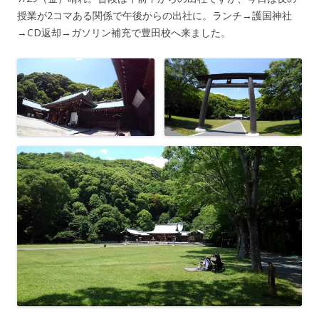
授業が2コマある関係で午後からの出社に。ランチ→護国神社
→CD返却→ガソリン補充で豊田校へ来ました。