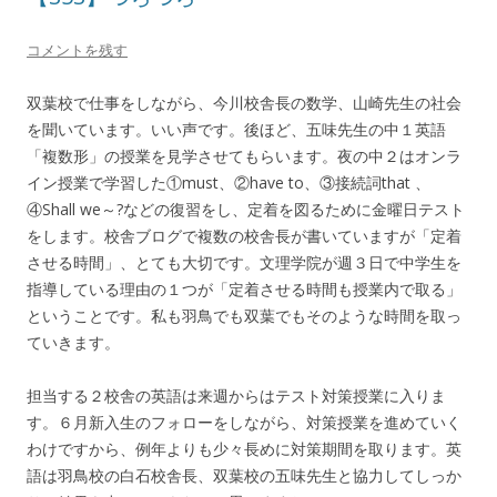
コメントを残す
双葉校で仕事をしながら、今川校舎長の数学、山崎先生の社会
を聞いています。いい声です。後ほど、五味先生の中１英語
「複数形」の授業を見学させてもらいます。夜の中２はオンラ
イン授業で学習した①must、②have to、③接続詞that 、
④Shall we～?などの復習をし、定着を図るために金曜日テスト
をします。校舎ブログで複数の校舎長が書いていますが「定着
させる時間」、とても大切です。文理学院が週３日で中学生を
指導している理由の１つが「定着させる時間も授業内で取る」
ということです。私も羽鳥でも双葉でもそのような時間を取っ
ていきます。
担当する２校舎の英語は来週からはテスト対策授業に入りま
す。６月新入生のフォローをしながら、対策授業を進めていく
わけですから、例年よりも少々長めに対策期間を取ります。英
語は羽鳥校の白石校舎長、双葉校の五味先生と協力してしっか