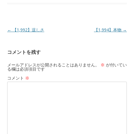
投
←
【1,992】逞しさ
【1,994】本物
→
稿
ナ
コメントを残す
ビ
ゲ
メールアドレスが公開されることはありません。
※
が付いてい
る欄は必須項目です
ー
コメント
※
シ
ョ
ン