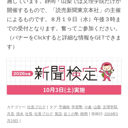
施しています。静岡・山梨では文理学院だけが
開催するもので、「読売新聞東京本社」の主催
によるものです。８月１９日（水）午後３時ま
での受付となります。奮ってご参加ください。
（バナーをClickすると詳細な情報をGETできま
す）
カテゴリー:
社長ブログ
| タグ:
予備校
,
学習塾
,
小倉
,
山梨
,
文理学院
,
月見
,
清水
,
社長
,
社長ブログ
,
英語
,
近くの塾
,
静岡
| 投稿日:
2026年5
月29日
|