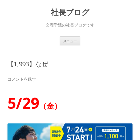
社長ブログ
文理学院の社長ブログです
コ
メニュー
ン
テ
ン
ツ
へ
【1,993】なぜ
ス
キ
ッ
プ
コメントを残す
5/29
（金）