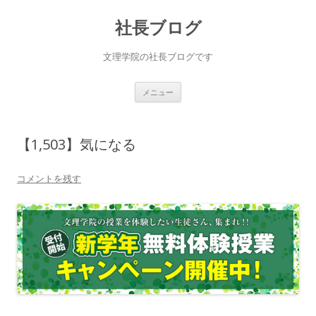
社長ブログ
文理学院の社長ブログです
コ
メニュー
ン
テ
ン
ツ
へ
【1,503】気になる
ス
キ
ッ
プ
コメントを残す