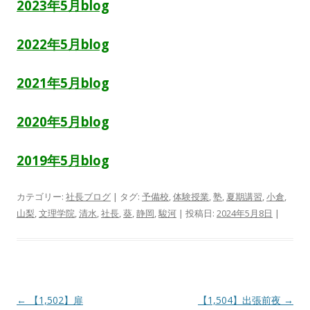
2023年5月blog
2022年5月blog
2021年5月blog
2020年5月blog
2019年5月blog
カテゴリー:
社長ブログ
| タグ:
予備校
,
体験授業
,
塾
,
夏期講習
,
小倉
,
山梨
,
文理学院
,
清水
,
社長
,
葵
,
静岡
,
駿河
| 投稿日:
2024年5月8日
|
投
←
【1,502】扉
【1,504】出張前夜
→