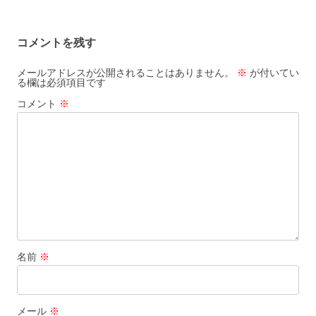
稿
ナ
コメントを残す
ビ
ゲ
メールアドレスが公開されることはありません。
※
が付いてい
る欄は必須項目です
ー
コメント
※
シ
ョ
ン
名前
※
メール
※